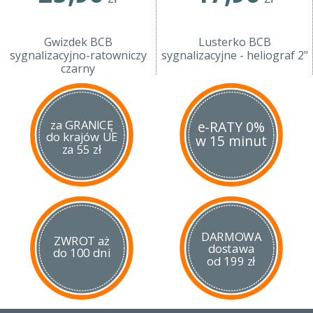
Gwizdek BCB
Lusterko BCB
sygnalizacyjno-ratowniczy
sygnalizacyjne - heliograf 2"
czarny
za GRANICĘ
e-RATY 0%
do krajów UE
w 15 minut
za 55 zł
DARMOWA
ZWROT aż
dostawa
do 100 dni
od 199 zł