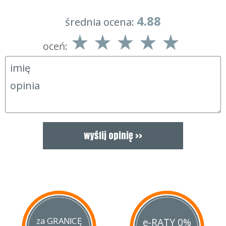
pojazdów transportowych i komunikacyjnych (autobusy,
tramwaje, wagony kolejowe)
4.88
średnia ocena:
Działanie preparatu TRUCK zostało opracowane głównie pod
oceń:
kątem zastosowania w przemyśle samochodowym. Do mycia
plandek, części samochodowych, posadzek przemysłowych,
ekranów akustycznych.
Usuwa nawet silne zabrudzenia takie jak brud drogowy, smary,
oleje, tłuszcz, sadza itp.
Sposób użycia:
W zależności od stopnia zabrudzenia, stosować roztwór
roboczy preparatu o stężeniu:
5 - 10% mycie ciśnieniowe (od 50 - 100 ml preparatu na 1 l
wody)
TRUCK JEST BARDZO WYDAJNYM KONCENTRATEM
Uwaga!
Nie wolno dopuścić do wyschnięcia preparatu na
czyszczonej powierzchni.
Nie stosować na rozgrzane powierzchnie.
za GRANICĘ
e-RATY 0%