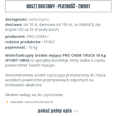
KOSZT DOSTAWY - PŁATNOŚĆ - ZWROT
dostępność:
niedostępny
dostawa:
od 10 zł, darmowa od 199 zł, za GRANICĘ (do
krajów UE) za 55 zł (stały koszt)
producent:
PRO-CHEM »
rodzina produktów :
PC007
pojemność :
10 kg
Wielofunkcyjny środek myjący PRO
CHEM
TRUCK 10 kg
(PC007-10KG)
to specjalny kosmetyk, który zadba o czystą
powierzchnie Twoich maszyn.
Skoncentrowany środek czyszczący przeznaczony do mycia
wszelkich powierzchni przemysłowych odpornych na
środowisko alkaliczne.
Idealnie nadaję się do czyszczenia:
plandek samochodowych
hal produkcyjnych
pokaż pełny opis
>>
warsztatów samochodowych