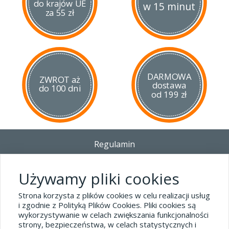
do krajów UE
w 15 minut
za 55 zł
DARMOWA
ZWROT aż
dostawa
do 100 dni
od 199 zł
Regulamin
Dostawa - Płatność - Zwrot
Polityka prywatności i pliki cookies
Używamy pliki cookies
Blog
Strona korzysta z plików cookies w celu realizacji usług
i zgodnie z Polityką Plików Cookies. Pliki cookies są
wykorzystywanie w celach zwiększania funkcjonalności
Dane kontaktowe
strony, bezpieczeństwa, w celach statystycznych i