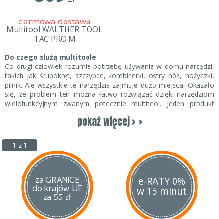
darmowa dostawa
Multitool WALTHER TOOL
TAC PRO M
Do czego służą multitoole
Co drugi człowiek rozumie potrzebę używania w domu narzędzi,
takich jak śrubokręt, szczypce, kombinerki, ostry nóż, nożyczki,
pilnik. Ale wszystkie te narzędzia zajmuje dużo miejsca. Okazało
się, że problem ten można łatwo rozwiązać dzięki narzędziom
wielofunkcyjnym zwanym potocznie multitool. Jeden produkt
zawiera nóż z ostrym ostrzem i wszystkie powyższe narzędzia, a
pokaż więcej > >
także wiele innych. To kompaktowe i niezawodne
narzędzie
wielofunkcyjne
powinno znajdować się w domu każdego
ekonomicznego człowieka.
Multitoole
nie będą zbędne podczas
1 z 1
podróży, wędkowania lub polowania.
O producencie narzędzi wielofunkcyjnych Leatherman
Może to dla wielu osób wydawać się zaskakujące, ale impulsem
za GRANICĘ
e-RATY 0%
do krajów UE
do powstania firmy Leatherman Tool Group był brak wody w
w 15 minut
za 55 zł
hotelu i niekończące się kaprysy starego samochodu. W 1975
roku Tim Leserman odbył 10-miesięczną podróż do Europy. Miał
mało pieniędzy i musiał rozwiązać swoje problemy z