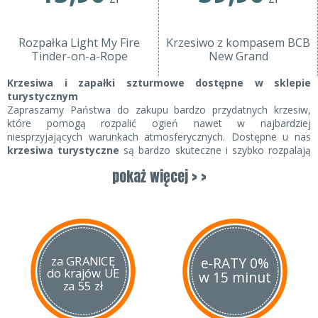
Rozpałka Light My Fire
Krzesiwo z kompasem BCB
Tinder-on-a-Rope
New Grand
Krzesiwa i zapałki szturmowe dostępne w sklepie
turystycznym
Zapraszamy Państwa do zakupu bardzo przydatnych krzesiw,
które pomogą rozpalić ogień nawet w najbardziej
niesprzyjających warunkach atmosferycznych. Dostępne u nas
krzesiwa turystyczne
są bardzo skuteczne i szybko rozpalają
ogień. Są niewielkiego rozmiaru, możesz je z łatwością przyczepić
pokaż więcej > >
do spodni, schować do plecaka lub kieszeni. Gdy rozbijesz gdzieś
biwak lub namiot, z pewnością przyda Ci się takie
krzesiwo
survivalowe
. Gdy będzie Ci zimno okażą się niezwykle pomocne
w rozpaleniu ogniska. W naszym sklepie, zakupisz także
fantastyczne
zapałki sztormowe
, są długie i bardzo wydajne.
Zapałki noś przy sobie i pamiętaj, aby je odpowiednio
zabezpieczać przed wilgocią. Na biwaku najważniejsze jest
za GRANICĘ
e-RATY 0%
do krajów UE
ognisko, musimy nauczyć się je rozpalać i pielęgnować je zanim
w 15 minut
za 55 zł
wyjdziemy w teren.
Krzesiwo survivalowe i inne źródła rozpalania ognia