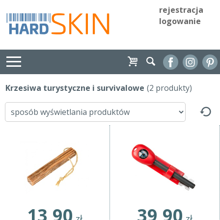
rejestracja
logowanie
Krzesiwa turystyczne i survivalowe
(2 produkty)
13,90
39,90
zł
zł