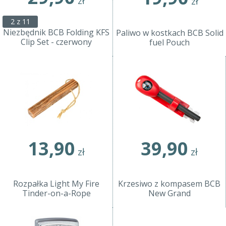
zł
zł
2 z 11
Niezbędnik BCB Folding KFS
Paliwo w kostkach BCB Solid
Clip Set - czerwony
fuel Pouch
13,90
39,90
zł
zł
Rozpałka Light My Fire
Krzesiwo z kompasem BCB
Tinder-on-a-Rope
New Grand