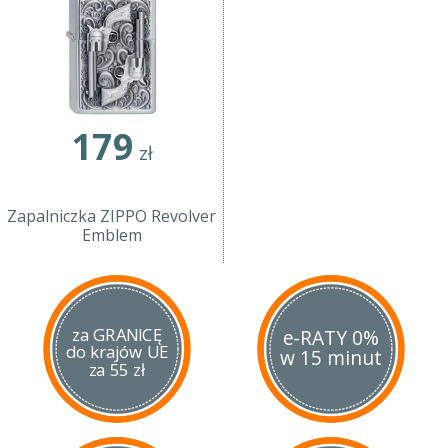
179
zł
Zapalniczka ZIPPO Revolver
Emblem
za GRANICĘ
e-RATY 0%
do krajów UE
w 15 minut
za 55 zł