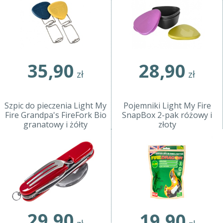
35,90
28,90
zł
zł
Szpic do pieczenia Light My
Pojemniki Light My Fire
Fire Grandpa's FireFork Bio
SnapBox 2-pak różowy i
granatowy i żółty
złoty
29,90
19,90