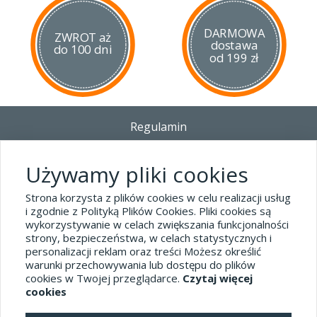
DARMOWA
ZWROT aż
dostawa
do 100 dni
od 199 zł
Regulamin
Dostawa - Płatność - Zwrot
Polityka prywatności i pliki cookies
Używamy pliki cookies
Blog
Strona korzysta z plików cookies w celu realizacji usług
i zgodnie z Polityką Plików Cookies. Pliki cookies są
wykorzystywanie w celach zwiększania funkcjonalności
Dane kontaktowe
strony, bezpieczeństwa, w celach statystycznych i
tel.32 445-74-07
personalizacji reklam oraz treści Możesz określić
warunki przechowywania lub dostępu do plików
sklep@hard-skin.pl
cookies w Twojej przeglądarce.
Czytaj więcej
cookies
Realizacja: KM7.pl