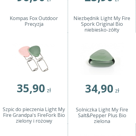
Kompas Fox Outdoor
Niezbędnik Light My Fire
Precyzja
Spork Original Bio
niebiesko-zółty
35,90
34,90
zł
zł
Szpic do pieczenia Light My
Solniczka Light My Fire
Fire Grandpa's FireFork Bio
Salt&Pepper Plus Bio
zielony i rożowy
zielona