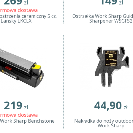
269
149
zł
zł
rmowa dostawa
ostrzenia ceramiczny 5 cz.
Ostrzałka Work Sharp Guid
Lansky LKCLX
Sharpener WSGFS2
219
44,90
zł
zł
rmowa dostawa
 Work Sharp Benchstone
Nakładka do noży outdoo
Work Sharp