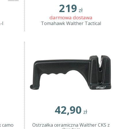
219
zł
darmowa dostawa
-I
Tomahawk Walther Tactical
42,90
zł
x camo
Ostrzałka ceramiczna Walther CKS z