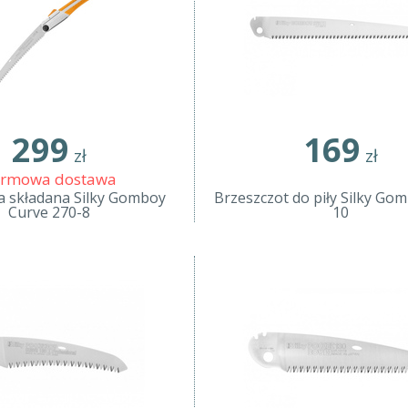
299
169
zł
zł
rmowa dostawa
na składana Silky Gomboy
Brzeszczot do piły Silky Go
Curve 270-8
10