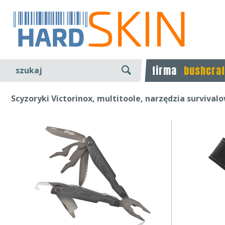
firma
bushcraf
szukaj
Scyzoryki Victorinox, multitoole, narzędzia survival