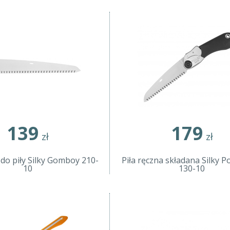
139
179
zł
zł
do piły Silky Gomboy 210-
Piła ręczna składana Silky 
10
130-10