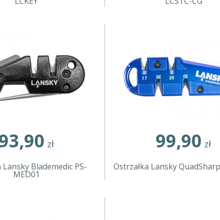
LCKEY
LCSTC-CG
93,90
99,90
zł
zł
a Lansky Blademedic PS-
Ostrzałka Lansky QuadShar
MED01