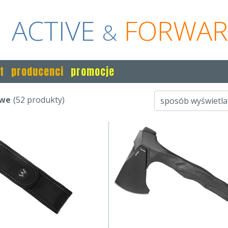
ACTIVE
FORWA
&
t
producenci
promocje
owe
(52 produkty)