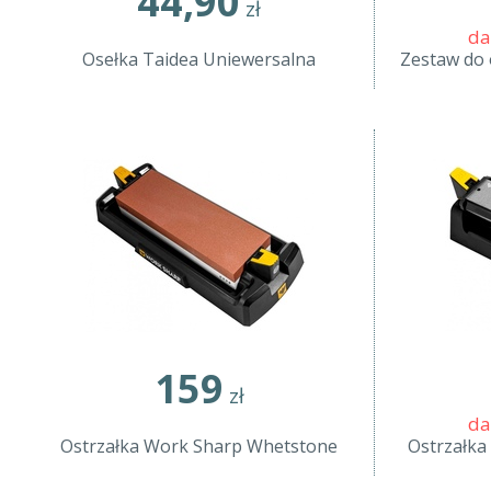
44,90
zł
da
Osełka Taidea Uniewersalna
Zestaw do 
159
zł
da
Ostrzałka Work Sharp Whetstone
Ostrzałka