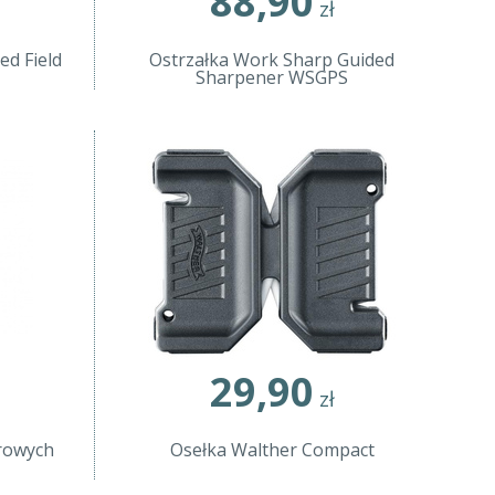
88,90
zł
ed Field
Ostrzałka Work Sharp Guided
Sharpener WSGPS
29,90
zł
rowych
Osełka Walther Compact