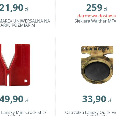
21,90
259
zł
zł
darmowa dostawa
MAREX UNIWERSALNA NA
Siekiera Walther MFA
TARKĘ ROZMIAR M
49,90
33,90
zł
zł
 Lansky Mini Crock Stick
Ostrzałka Lansky Quick Fi