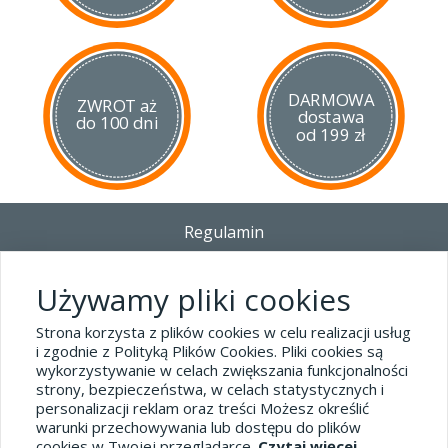
DARMOWA
ZWROT aż
dostawa
do 100 dni
od 199 zł
Regulamin
Dostawa - Płatność - Zwrot
Polityka prywatności i pliki cookies
Używamy pliki cookies
Blog
Strona korzysta z plików cookies w celu realizacji usług
i zgodnie z Polityką Plików Cookies. Pliki cookies są
wykorzystywanie w celach zwiększania funkcjonalności
Dane kontaktowe
strony, bezpieczeństwa, w celach statystycznych i
tel.32 445-74-07
personalizacji reklam oraz treści Możesz określić
warunki przechowywania lub dostępu do plików
sklep@hard-skin.pl
cookies w Twojej przeglądarce.
Czytaj więcej