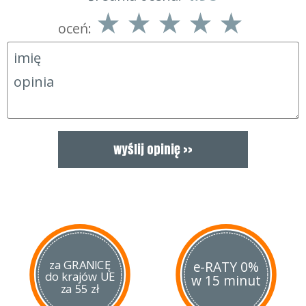
oceń:
za GRANICĘ
e-RATY 0%
do krajów UE
w 15 minut
za 55 zł