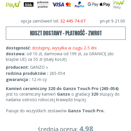
opcja zamówień tel.
32 445-74-07
pn-pt 9-21:00
KOSZT DOSTAWY - PŁATNOŚĆ - ZWROT
dostępność:
dostępny, wysyłka w ciągu 2-5 dni
dostawa:
od 10 zł, darmowa od 199 zł, za GRANICĘ (do
krajów UE) za 55 zł (stały koszt)
producent:
GANZO »
rodzina produktów :
265-054
gwarancja :
12 m-cy
Kamień ceramiczny 320 do Ganzo Touch Pro (​265-054​)
jest to ceramiczny kamień
Ganzo
o gradacji
320
służący do
nadania ostrości roboczej krawędzi tnącej.
Pasuje do wszystkich zestawów
Ganzo Touch Pro.
4.98
średnia ocena: