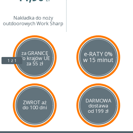
Nakładka do noży
outdoorowych Work Sharp
za GRANICĘ
e-RATY 0%
do krajów UE
w 15 minut
1 z 1
za 55 zł
DARMOWA
ZWROT aż
dostawa
do 100 dni
od 199 zł