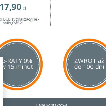
17,90
zł
o BCB sygnalizacyjne -
heliograf 2"
e-RATY 0%
ZWROT aż
w 15 minut
do 100 dni
Dane kontaktowe