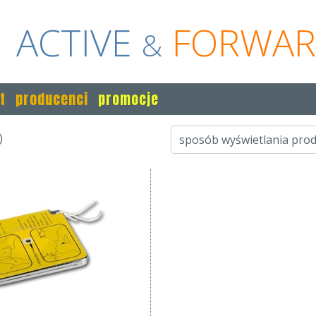
ACTIVE
FORWA
&
t
producenci
promocje
)