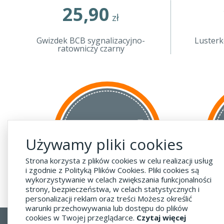
25,90
zł
Gwizdek BCB sygnalizacyjno-
Lusterk
ratowniczy czarny
za GRANICĘ
do krajów UE
Używamy pliki cookies
za 55 zł
Strona korzysta z plików cookies w celu realizacji usług
i zgodnie z Polityką Plików Cookies. Pliki cookies są
wykorzystywanie w celach zwiększania funkcjonalności
strony, bezpieczeństwa, w celach statystycznych i
personalizacji reklam oraz treści Możesz określić
warunki przechowywania lub dostępu do plików
cookies w Twojej przeglądarce.
Czytaj więcej
Regulamin