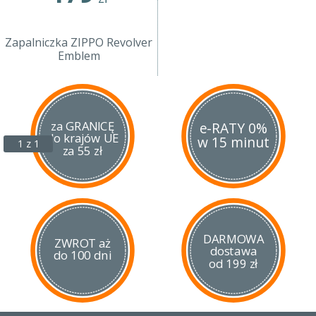
Zapalniczka ZIPPO Revolver
Emblem
za GRANICĘ
e-RATY 0%
do krajów UE
w 15 minut
1 z 1
za 55 zł
DARMOWA
ZWROT aż
dostawa
do 100 dni
od 199 zł