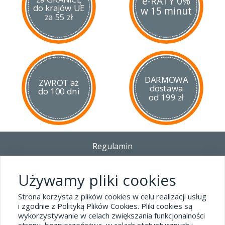
e-RATY 0%
do krajów UE
w 15 minut
za 55 zł
DARMOWA
ZWROT aż
dostawa
do 100 dni
od 199 zł
Regulamin
Dostawa - Płatność - Zwrot
Polityka prywatności i pliki cookies
Używamy pliki cookies
Blog
Strona korzysta z plików cookies w celu realizacji usług
i zgodnie z Polityką Plików Cookies. Pliki cookies są
wykorzystywanie w celach zwiększania funkcjonalności
Dane kontaktowe