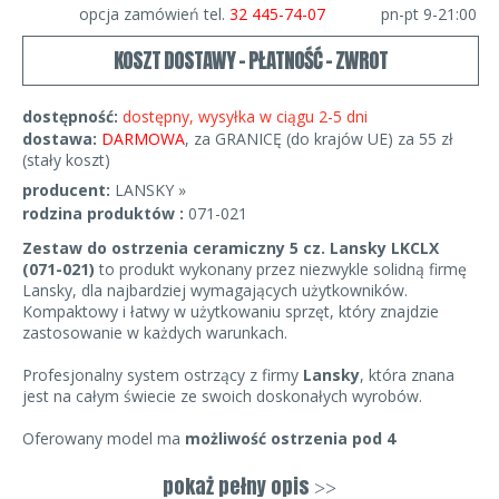
opcja zamówień tel.
32 445-74-07
pn-pt 9-21:00
KOSZT DOSTAWY - PŁATNOŚĆ - ZWROT
dostępność:
dostępny, wysyłka w ciągu 2-5 dni
dostawa:
DARMOWA
, za GRANICĘ (do krajów UE) za 55 zł
(stały koszt)
producent:
LANSKY »
rodzina produktów :
071-021
Zestaw do ostrzenia ceramiczny 5 cz. Lansky LKCLX
(071-021)
to produkt wykonany przez niezwykle solidną firmę
Lansky, dla najbardziej wymagających użytkowników.
Kompaktowy i łatwy w użytkowaniu sprzęt, który znajdzie
zastosowanie w każdych warunkach.
Profesjonalny system ostrzący z firmy
Lansky
, która znana
jest na całym świecie
ze swoich doskonałych wyrobów.
Oferowany model ma
możliwość ostrzenia pod 4
wymuszonymi kątami:
17,20,25,30 stopni co powoduje że
w prosty sposób potrafimy naostrzyć nasz nóz.
pokaż pełny opis
>>