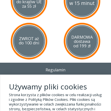
do krajów UE
w 15 minut
za 55 zł
DARMOWA
ZWROT aż
dostawa
do 100 dni
od 199 zł
Regulamin
Dostawa - Płatność - Zwrot
Polityka prywatności i pliki cookies
Używamy pliki cookies
Blog
Strona korzysta z plików cookies w celu realizacji usług
i zgodnie z Polityką Plików Cookies. Pliki cookies są
wykorzystywanie w celach zwiększania funkcjonalności
Dane kontaktowe
strony, bezpieczeństwa, w celach statystycznych i