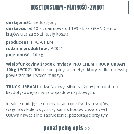
KOSZT DOSTAWY - PŁATNOŚĆ - ZWROT
dostępność:
niedostępny
dostawa:
od 10 zł, darmowa od 199 zł, za GRANICĘ (do
krajów UE) za 55 zł (stały koszt)
producent:
PRO-CHEM »
rodzina produktów :
PC021
pojemność :
10 kg
Wielofunkcyjny środek myjący PRO CHEM TRUCK URBAN
10kg
(PC021-10)
to specjalny kosmetyk, który zadba o czystą
powierzchnie Twoich maszyn.
TRUCK URBAN
to dwufazowy, silnie stężony preparat, do
bezdotykowego mycia pojazdów użytkowych.
Idealnie nadaję się do mycia autobusów, tramwajów,
wagonów kolejowych czy samochodów ciężarowych.
Usuwa nawet silne zabrudzenia, pozostając przy tym
bezpiecznym dla karoserii i lakieru.
pokaż pełny opis
>>
Sposób użycia: