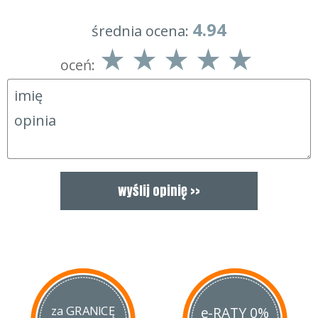
W zależności od stopnia zabrudzenia, stosować roztwór
roboczy preparatu o stężeniu:
4.94
średnia ocena:
5 - 10% mycie ciśnieniowe (od 50 - 100 ml preparatu na 1 l
wody)
oceń:
TRUCK URBAN JEST BARDZO WYDAJNYM KONCENTRATEM
Uwaga!
Nie wolno dopuścić do wyschnięcia preparatu na
czyszczonej powierzchni.
Nie stosować na rozgrzane powierzchnie.
za GRANICĘ
e-RATY 0%