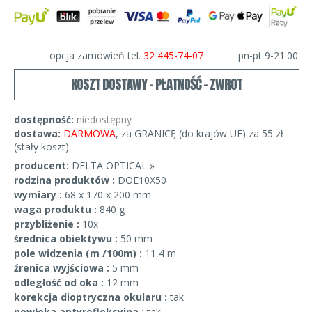
opcja zamówień tel.
32 445-74-07
pn-pt 9-21:00
KOSZT DOSTAWY - PŁATNOŚĆ - ZWROT
dostępność:
niedostępny
dostawa:
DARMOWA
, za GRANICĘ (do krajów UE) za 55 zł
(stały koszt)
producent:
DELTA OPTICAL »
rodzina produktów :
DOE10X50
wymiary :
68 x 170 x 200 mm
waga produktu :
840 g
przybliżenie :
10x
średnica obiektywu :
50 mm
pole widzenia (m /100m) :
11,4 m
źrenica wyjściowa :
5 mm
odległość od oka :
12 mm
korekcja dioptryczna okularu :
tak
powłoka antyrefleksyjna :
tak