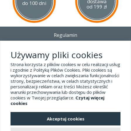
dostawa
do 100 dni
od 199 zł
Regulamin
Dostawa - Płatność - Zwrot
Polityka prywatności i pliki cookies
Używamy pliki cookies
Blog
Strona korzysta z plików cookies w celu realizacji usług
i zgodnie z Polityką Plików Cookies. Pliki cookies są
wykorzystywanie w celach zwiększania funkcjonalności
Dane kontaktowe
strony, bezpieczeństwa, w celach statystycznych i
tel.32 445-74-07
personalizacji reklam oraz treści Możesz określić
warunki przechowywania lub dostępu do plików
sklep@hard-skin.pl
cookies w Twojej przeglądarce.
Czytaj więcej
cookies
Realizacja: KM7.pl
Akceptuj cookies
pełna wersja sklepu