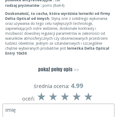
rodzaj pryzmatów :
porro (BaK4)
Doskonałość, to cecha, która wyróżnia lornetki od firmy
Delta Optical od innych.
Słyną one z solidnego wykonania
oraz używania do tego celu najlepszych technologii,
zapewniających ostre widzenie, doskonałe kontrasty i
możliwość dowolnej regulacji parametrów w zależności od
warunków atmosferycznych czy obserwowanych przestrzeni
tudzież obiektów. Jednym ze sztandarowych i szczególnie
chętnie wybieranych produktów jest
lornetka Delta Optical
Entry 10x50
.
Jej parametry to gwarancja tego, że to
najlepsza lornetka
w uniwersalnym tego słowa znaczeniu. Wspaniale spisze się
pokaż pełny opis
>>
jako
lornetka turystyczna, lornetka myśliwska
,
w niektórych sytuacjach także jako
lornetka wojskowa
.
4.99
4
5
0
Zabierając ją na pieszą wyprawę górskimi, mało poznanymi
4.99
średnia ocena:
szlakami na pewno doświadczysz niezapomnianych przeżyć,
których obrazy zapamiętasz w najdrobniejszych szczegółach,
oceń:
właśnie dzięki niej.