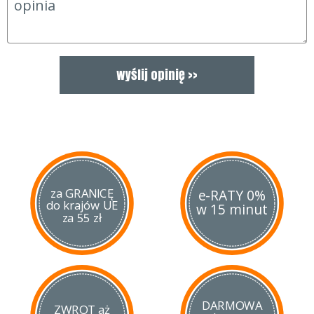
za GRANICĘ
e-RATY 0%
do krajów UE
w 15 minut
za 55 zł
DARMOWA
ZWROT aż