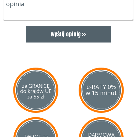
W komplecie pasek do noszenia lornetki na szyi.
za GRANICĘ
e-RATY 0%
do krajów UE
w 15 minut
za 55 zł
DARMOWA
ZWROT aż