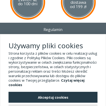
dostawa
do 100 dni
od 199 zł
Regulamin
Dostawa - Płatność - Zwrot
Polityka prywatności i pliki cookies
Używamy pliki cookies
Blog
Strona korzysta z plików cookies w celu realizacji usług
i zgodnie z Polityką Plików Cookies. Pliki cookies są
wykorzystywanie w celach zwiększania funkcjonalności
Dane kontaktowe
strony, bezpieczeństwa, w celach statystycznych i
tel.32 445-74-07
personalizacji reklam oraz treści Możesz określić
warunki przechowywania lub dostępu do plików
sklep@hard-skin.pl
cookies w Twojej przeglądarce.
Czytaj więcej
cookies
Realizacja: KM7.pl
Akceptuj cookies
pełna wersja sklepu