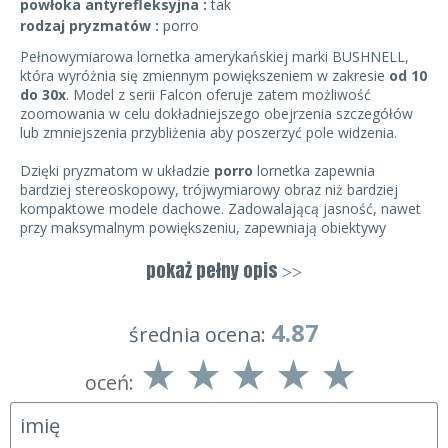
powłoka antyrefleksyjna :
tak
rodzaj pryzmatów :
porro
Pełnowymiarowa lornetka amerykańskiej marki BUSHNELL,
która wyróżnia się zmiennym powiększeniem w zakresie
od 10
do 30x
. Model z serii Falcon oferuje zatem możliwość
zoomowania w celu dokładniejszego obejrzenia szczegółów
lub zmniejszenia przybliżenia aby poszerzyć pole widzenia.
Dzięki pryzmatom w układzie
porro
lornetka zapewnia
bardziej stereoskopowy, trójwymiarowy obraz niż bardziej
kompaktowe modele dachowe. Zadowalającą jasność, nawet
przy maksymalnym powiększeniu, zapewniają obiektywy
o stosunkowo dużej średnicy 50 mm oraz
powłoki
antyrefleksyjne
na wszystkich soczewkach (Fully Coated).
pokaż pełny opis
>>
Zmiany powiększenia
dokonujemy za pomocą wygodnej
4.87
4
5
0
manetki na prawym okularze.
Regulacja ostrości
odbywa się
4.87
średnia ocena:
za pomocą centralnego pokrętła na mostku między tubusami
lornetki.
oceń:
Układ optyczny lornetki chroni lekka, poręczna
obudowa
powlekana gumą
, która amortyzuje przypadkowe uderzenia
i upadki z niewielkich wysokości.