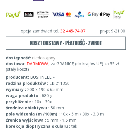
opcja zamówień tel.
32 445-74-07
pn-pt 9-21:00
KOSZT DOSTAWY - PŁATNOŚĆ - ZWROT
dostępność:
niedostępny
dostawa:
DARMOWA
, za GRANICĘ (do krajów UE) za 55 zł
(stały koszt)
producent:
BUSHNELL »
rodzina produktów :
LB.211350
wymiary :
200 x 190 x 65 mm
waga produktu :
680 g
przybliżenie :
10x - 30x
średnica obiektywu :
50 mm
pole widzenia (m /100m) :
10x - 5 m / 30x - 3,3 m
źrenica wyjściowa :
5 mm - 1,5 mm
korekcja dioptryczna okularu :
tak