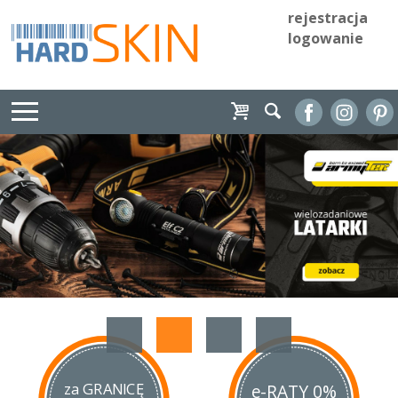
rejestracja
logowanie
za GRANICĘ
e-RATY 0%