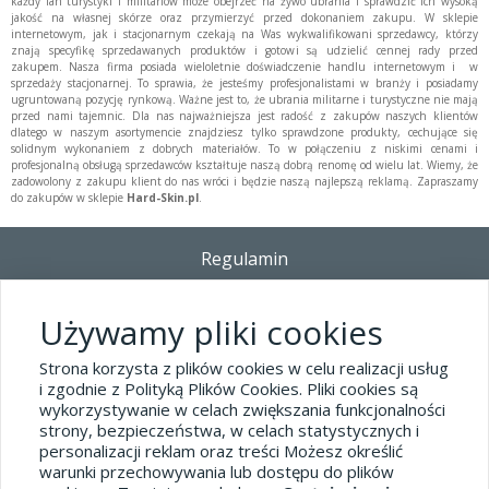
każdy fan turystyki i militariów może obejrzeć na żywo ubrania i sprawdzić ich wysoką
jakość na własnej skórze oraz przymierzyć przed dokonaniem zakupu. W sklepie
internetowym, jak i stacjonarnym czekają na Was wykwalifikowani sprzedawcy, którzy
znają specyfikę sprzedawanych produktów i gotowi są udzielić cennej rady przed
zakupem. Nasza firma posiada wieloletnie doświadczenie handlu internetowym i w
sprzedaży stacjonarnej. To sprawia, że jesteśmy profesjonalistami w branży i posiadamy
ugruntowaną pozycję rynkową. Ważne jest to, że ubrania militarne i turystyczne nie mają
przed nami tajemnic. Dla nas najważniejsza jest radość z zakupów naszych klientów
dlatego w naszym asortymencie znajdziesz tylko sprawdzone produkty, cechujące się
solidnym wykonaniem z dobrych materiałów. To w połączeniu z niskimi cenami i
profesjonalną obsługą sprzedawców kształtuje naszą dobrą renomę od wielu lat. Wiemy, że
zadowolony z zakupu klient do nas wróci i będzie naszą najlepszą reklamą. Zapraszamy
do zakupów w sklepie
Hard-Skin.pl
.
Regulamin
Dostawa - Płatność - Zwrot
Polityka prywatności i pliki cookies
Używamy pliki cookies
Blog
Strona korzysta z plików cookies w celu realizacji usług
i zgodnie z Polityką Plików Cookies. Pliki cookies są
wykorzystywanie w celach zwiększania funkcjonalności
Dane kontaktowe
strony, bezpieczeństwa, w celach statystycznych i
tel.32 445-74-07
personalizacji reklam oraz treści Możesz określić
warunki przechowywania lub dostępu do plików
sklep@hard-skin.pl