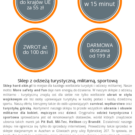
do krajów UE
w 15 minut
za 55 zł
DARMOWA
ZWROT aż
dostawa
do 100 dni
od 199 zł
Sklep z odzieżą turystyczną, militarną, sportową
Sklep hard-skin.pl
to miejsce dla każdego wielbiciela turystyki i odzieży militarnej. Nasze
motto:
More safety and fun
daje nam energię do działania. W naszym sklepie z odzieżą
militarno - turystyczną znajdą coś dla siebie nie tylko wielbiciele
ubrań w stylu
wojskowym
ale też osoby uprawiające turystykę w każdej postaci i każdą dziedzinę
sportu.
Naszą ofertę kierujemy także do osób uprawiających
survival
,
wędkarstwo
oraz
turystykę górską
. Asortyment naszego sklepu to przede wszystkim
ubrania i obuwie
militarne dla kobiet
,
mężczyzn
oraz
dzieci
.
Oryginalna
odzież turystyczna i
sportowa
sprowadzana jest od renomowanych dostawców, wśród których znajdziecie
ubrania takich marek jak
Pit Bull
,
Mil-Tec
,
Helikon
czy
Brandit
. Działalność naszego
sklepu nie ogranicza się tylko do sprzedaży internetowej. Prowadzimy także sprzedaż w
sklepie stacjonarnym w Auschan w Gliwicach przy ulicy Rybnickiej 207. To sprawia, że