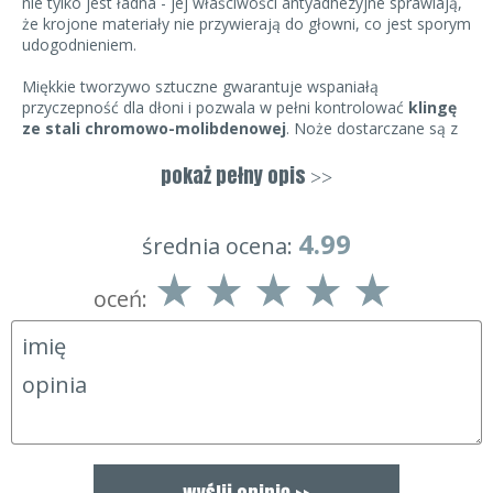
nie tylko jest ładna - jej właściwości antyadhezyjne sprawiają,
że krojone materiały nie przywierają do głowni, co jest sporym
udogodnieniem.
Miękkie tworzywo sztuczne gwarantuje wspaniałą
przyczepność dla dłoni i pozwala w pełni kontrolować
klingę
ze stali chromowo-molibdenowej
. Noże dostarczane są z
osłonami ostrza, która zabezpiecza użytkownika przed
przypadkowym skaleczeniem a także chroni krawędź przed
pokaż pełny opis
>>
przypadkowym stępieniem. Akrylowy, transparentny blok
sprawia, że klingi zestawu ColorCut widoczne są w swojej
pełnej klasie, stając się nie tylko narzędziem ale też
4.99
średnia ocena:
elementem dekoracyjnym każdej kuchni.
oceń:
W skład zestawu wchodzą:
nóż Santoku
nóż Szefa kuchni
nóż do chleba
nóż uniwersalny
nóż do warzyw
akrylowy blok