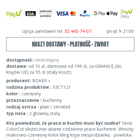
opcja zamówień tel.
32 445-74-07
pn-pt 9-21:00
KOSZT DOSTAWY - PŁATNOŚĆ - ZWROT
dostępność:
niedostępny
dostawa:
od 10 zł, darmowa od 199 zł, za GRANICĘ (do
krajów UE) za 55 zł (stały koszt)
producent:
BOKER »
rodzina produktów :
03CT121
kolor :
czerwony
przeznaczenie :
kuchenny
rodzaj ostrza :
plain / serrated
typ noża :
z głownią stałą
Kto powiedział, że praca w kuchni musi być nudna?
Seria
ColorCut skutecznie ubarwi codzienne prace kuchenne. Wesoły
malinowo-czerwony kolor kling kryje niespodziankę - powłoka