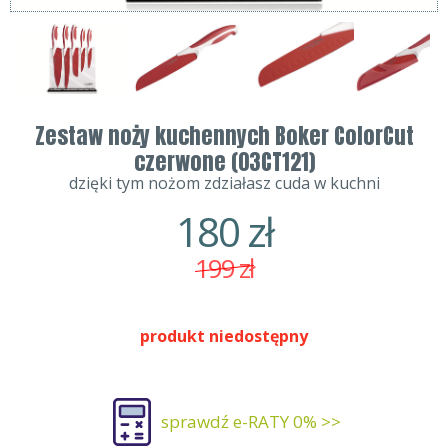
Zestaw noży kuchennych Boker ColorCut
czerwone (03CT121)
dzięki tym nożom zdziałasz cuda w kuchni
180
zł
199
zł
produkt niedostępny
sprawdź e-RATY 0% >>