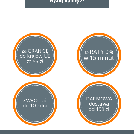
Każdy element zestawu jest osobno zapakowany.
Parametry noży:
Nóż Santoku
długość całkowita 276 mm, długość klingi 150 mm,
grubość klingi 1,7 mm, waga 108 g
Nóż Szefa kuchni
długość całkowita 330 mm, długość klingi 207 mm,
za GRANICĘ
e-RATY 0%
grubość klingi 1,7 mm, waga 144 g
do krajów UE
w 15 minut
Nóż do chleba
za 55 zł
długość całkowita 335 mm, długość klingi 214 mm,
grubość klingi 1,7 mm, waga 114 g
Nóż uniwersalny
długość całkowita 230 mm, długość klingi 125 mm,
grubość klingi 1,0 mm, waga 42 g
Nóż do warzyw
DARMOWA
ZWROT aż
długość całkowita 210 mm, długość klingi 105 mm, grubość
dostawa
do 100 dni
klingi 1,0 mm, waga 41 g
od 199 zł
Atrakcyjna cena zestawu sprawia, że jest to ciekawy pomysł
na prezent.