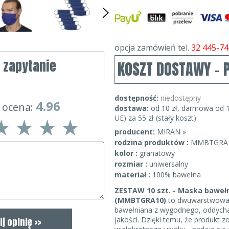
opcja zamówień tel.
32 445-74
j zapytanie
KOSZT DOSTAWY - 
dostępność:
niedostępny
4.96
 ocena:
dostawa:
od 10 zł, darmowa od 1
UE) za 55 zł (stały koszt)
producent:
MIRAN »
rodzina produktów :
MMBTGRA
kolor :
granatowy
rozmiar :
uniwersalny
materiał :
100% bawełna
ZESTAW 10 szt. - Maska bawełn
(MMBTGRA10)
to dwuwarstwowa
bawełniana z wygodnego, oddycha
jakości. Dzięki temu, że produkt 