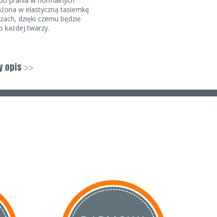
 do prania w normalnych
żona w elastyczną tasiemkę
zach, dzięki czemu będzie
o każdej twarzy.
y opis
>>
ści czas realizacji może
kę może się różnić od
e przysługuje klientowi
w
mowy sprzedaży jest rzecz
m opakowaniu, której po
a zwrócić ze względu na
w higienicznych, jeżeli
o dostarczeniu.