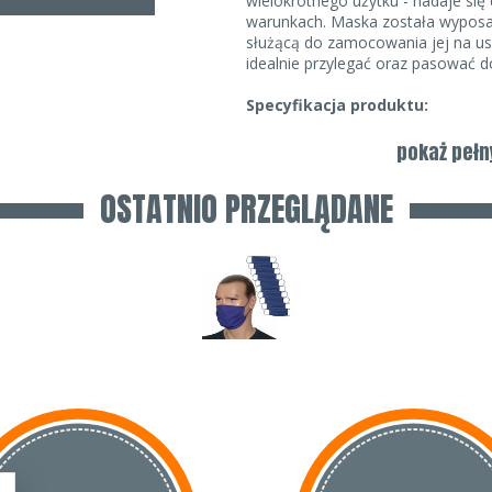
wielokrotnego użytku - nadaje się
warunkach. Maska została wyposa
służącą do zamocowania jej na us
idealnie przylegać oraz pasować d
Specyfikacja produktu:
Materiał: 100% bawełna
pokaż pełn
Dwuwarstwowa
Wyprodukowano w Polsce
OSTATNIO PRZEGLĄDANE
W przypadku zakupów większych ilo
nieznacznie się wydłużyć.
Kolor gumki trzymający masecz
przedstawionego na zdjęciu.
Prawo odstąpienia od umowy ni
przypadku, gdy przedmiotem u
dostarczana w zapieczętowany
otwarciu opakowania nie możn
ochronę zdrowia lub ze względó
opakowanie zostało otwarte p