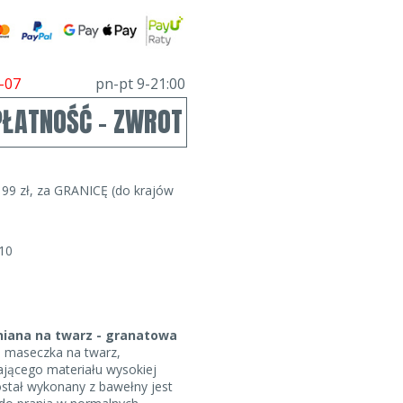
-07
pn-pt 9-21:00
PŁATNOŚĆ - ZWROT
99 zł, za GRANICĘ (do krajów
10
iana na twarz - granatowa​
 maseczka na twarz,
jącego materiału wysokiej
został wykonany z bawełny jest