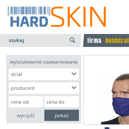
firma
bushcraf
szukaj
wyszukiwanie zaawansowane
dział
producent