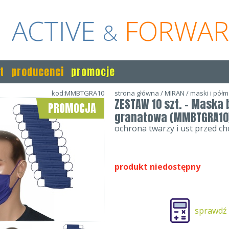
ACTIVE
FORWA
&
t
producenci
promocje
kod:MMBTGRA10
strona główna
/
MIRAN
/
maski i półm
ZESTAW 10 szt. - Maska
PROMOCJA
granatowa (MMBTGRA10
ochrona twarzy i ust przed c
produkt niedostępny
sprawdź