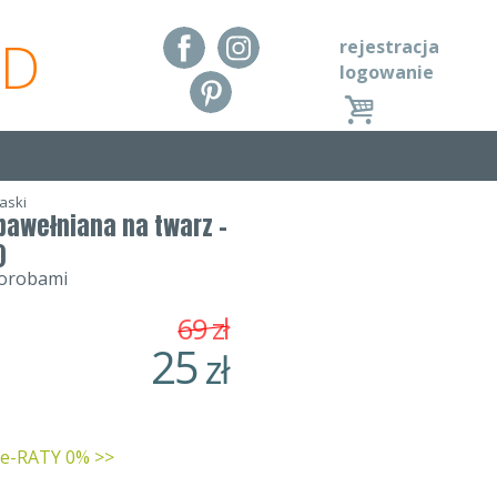
RD
rejestracja
logowanie
aski
 bawełniana na twarz -
)
horobami
69
zł
25
zł
 e-RATY 0% >>