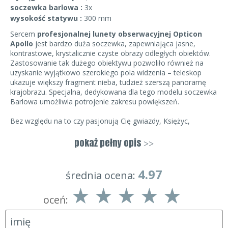
soczewka barlowa :
3x
wysokość statywu :
300 mm
Sercem
profesjonalnej lunety obserwacyjnej Opticon
Apollo
jest bardzo duża soczewka, zapewniająca jasne,
kontrastowe, krystalicznie czyste obrazy odległych obiektów.
Zastosowanie tak dużego obiektywu pozwoliło również na
uzyskanie wyjątkowo szerokiego pola widzenia – teleskop
ukazuje większy fragment nieba, tudzież szerszą panoramę
krajobrazu. Specjalna, dedykowana dla tego modelu soczewka
Barlowa umożliwia potrojenie zakresu powiększeń.
Bez względu na to czy pasjonują Cię gwiazdy, Księżyc,
rodzinne podglądanie ptaków, czy poszukujesz poręcznej
lunety turystycznej – Opticon Apollo będzie
właściwym
pokaż pełny opis
>>
wyborem.
Specjalny wymienny filtr kontrastowy do obserwacji Księżyca
polepsza jakość obrazu podczas pełni, dzięki czemu możliwe
4.97
średnia ocena:
jest dostrzeżenie fascynujących detali – gór, mórz oraz
kraterów.
oceń:
Z uwagi na kompaktową budowę oraz łatwość obsługi Apollo
jest szczególnie polecany początkującym jako pierwszy
teleskop. Przypadnie też do gustu każdemu, kto w
obserwacjach ceni przede wszystkim wygodę. Dzięki
bardzo