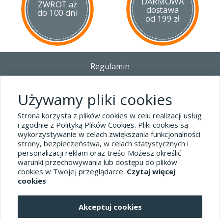
DARMOWA
ZWROT aż
dostawa
do 100 dni
od 199 zł
Regulamin
Dostawa - Płatność - Zwrot
Polityka prywatności i pliki cookies
Używamy pliki cookies
Blog
Strona korzysta z plików cookies w celu realizacji usług
i zgodnie z Polityką Plików Cookies. Pliki cookies są
wykorzystywanie w celach zwiększania funkcjonalności
Dane kontaktowe
strony, bezpieczeństwa, w celach statystycznych i
tel.32 445-74-07
personalizacji reklam oraz treści Możesz określić
warunki przechowywania lub dostępu do plików
sklep@hard-skin.pl
cookies w Twojej przeglądarce.
Czytaj więcej
cookies
Realizacja: KM7.pl
Akceptuj cookies