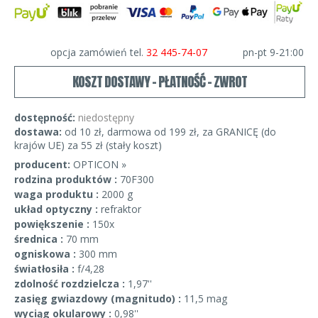
opcja zamówień tel.
32 445-74-07
pn-pt 9-21:00
KOSZT DOSTAWY - PŁATNOŚĆ - ZWROT
dostępność:
niedostępny
dostawa:
od 10 zł, darmowa od 199 zł, za GRANICĘ (do
krajów UE) za 55 zł (stały koszt)
producent:
OPTICON »
rodzina produktów :
70F300
waga produktu :
2000 g
układ optyczny :
refraktor
powiększenie :
150x
średnica :
70 mm
ogniskowa :
300 mm
światłosiła :
f/4,28
zdolność rozdzielcza :
1,97''
zasięg gwiazdowy (magnitudo) :
11,5 mag
wyciąg okularowy :
0,98''