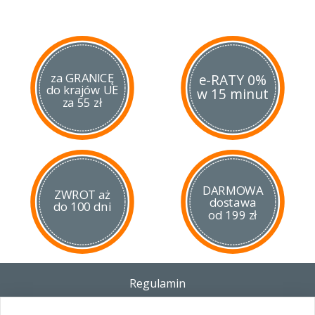
za GRANICĘ
e-RATY 0%
do krajów UE
w 15 minut
za 55 zł
DARMOWA
ZWROT aż
dostawa
do 100 dni
od 199 zł
Regulamin
Dostawa - Płatność - Zwrot