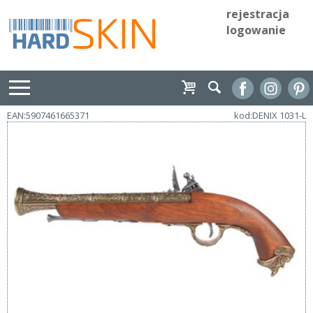
rejestracja
logowanie
EAN:5907461665371
kod:DENIX 1031-L