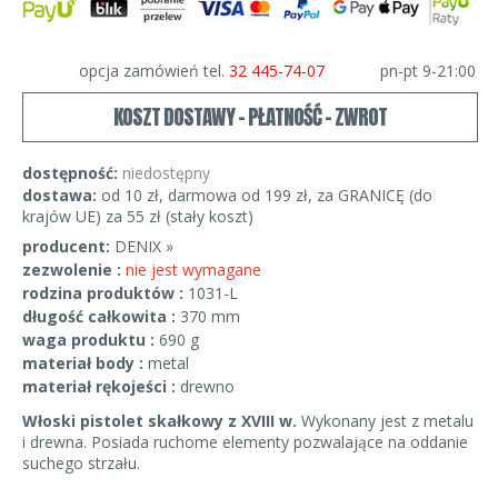
opcja zamówień tel.
32 445-74-07
pn-pt 9-21:00
KOSZT DOSTAWY - PŁATNOŚĆ - ZWROT
dostępność:
niedostępny
dostawa:
od 10 zł, darmowa od 199 zł, za GRANICĘ (do
krajów UE) za 55 zł (stały koszt)
producent:
DENIX »
zezwolenie :
nie jest wymagane
rodzina produktów :
1031-L
długość całkowita :
370 mm
waga produktu :
690 g
materiał body :
metal
materiał rękojeści :
drewno
Włoski pistolet skałkowy z XVIII w.
Wykonany jest z metalu
i drewna. Posiada ruchome elementy pozwalające na oddanie
suchego strzału.