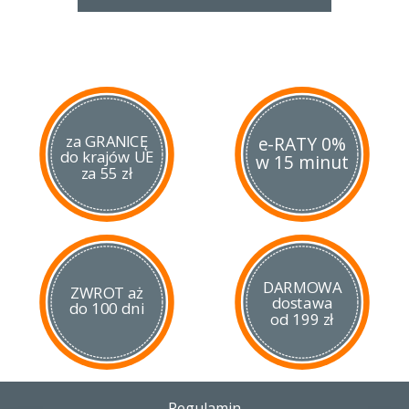
za GRANICĘ
e-RATY 0%
do krajów UE
w 15 minut
za 55 zł
DARMOWA
ZWROT aż
dostawa
do 100 dni
od 199 zł
Regulamin