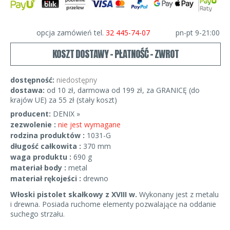
opcja zamówień tel.
32 445-74-07
pn-pt 9-21:00
KOSZT DOSTAWY - PŁATNOŚĆ - ZWROT
dostępność:
niedostępny
dostawa:
od 10 zł, darmowa od 199 zł, za GRANICĘ (do
krajów UE) za 55 zł (stały koszt)
producent:
DENIX »
zezwolenie :
nie jest wymagane
rodzina produktów :
1031-G
długość całkowita :
370 mm
waga produktu :
690 g
materiał body :
metal
materiał rękojeści :
drewno
Włoski pistolet skałkowy z XVIII w.
Wykonany jest z metalu
i drewna. Posiada ruchome elementy pozwalające na oddanie
suchego strzału.