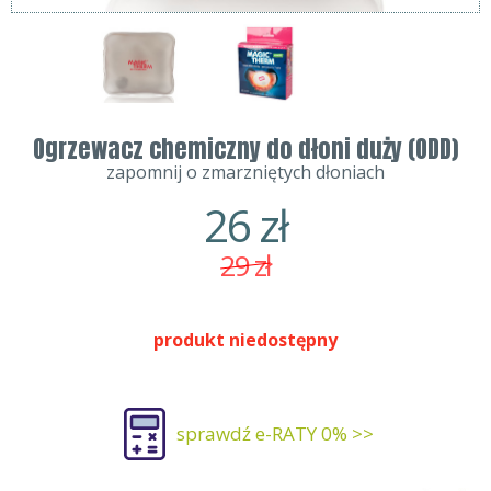
Ogrzewacz chemiczny do dłoni duży (ODD)
zapomnij o zmarzniętych dłoniach
26
zł
29
zł
produkt niedostępny
sprawdź e-RATY 0% >>