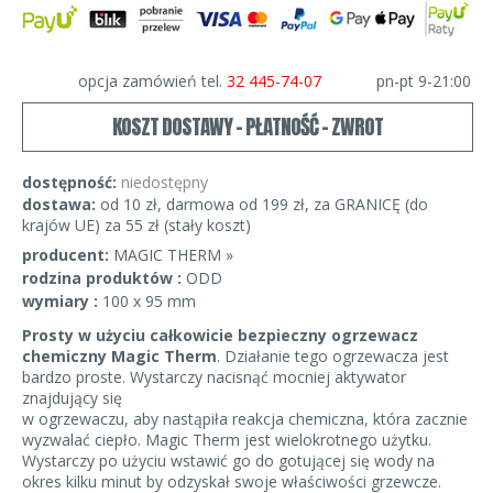
opcja zamówień tel.
32 445-74-07
pn-pt 9-21:00
KOSZT DOSTAWY - PŁATNOŚĆ - ZWROT
dostępność:
niedostępny
dostawa:
od 10 zł, darmowa od 199 zł, za GRANICĘ (do
krajów UE) za 55 zł (stały koszt)
producent:
MAGIC THERM »
rodzina produktów :
ODD
wymiary :
100 x 95 mm
Prosty w użyciu całkowicie bezpieczny ogrzewacz
chemiczny Magic Therm
. Działanie tego ogrzewacza jest
bardzo proste. Wystarczy nacisnąć mocniej aktywator
znajdujący się
w ogrzewaczu, aby nastąpiła reakcja chemiczna, która zacznie
wyzwalać ciepło. Magic Therm jest wielokrotnego użytku.
Wystarczy po użyciu wstawić go do gotującej się wody na
okres kilku minut by odzyskał swoje właściwości grzewcze.