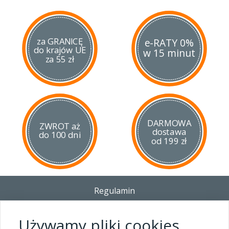
za GRANICĘ
e-RATY 0%
do krajów UE
w 15 minut
za 55 zł
DARMOWA
ZWROT aż
dostawa
do 100 dni
od 199 zł
Regulamin
Dostawa - Płatność - Zwrot
Polityka prywatności i pliki cookies
Używamy pliki cookies