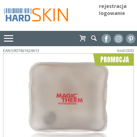
rejestracja
logowanie
EAN:5907461624613
kod:ODD
PROMOCJA