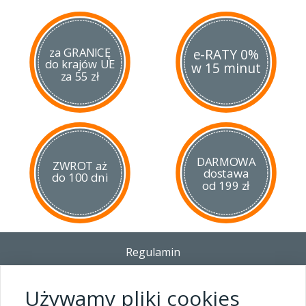
za GRANICĘ
e-RATY 0%
do krajów UE
w 15 minut
za 55 zł
DARMOWA
ZWROT aż
dostawa
do 100 dni
od 199 zł
Regulamin
Dostawa - Płatność - Zwrot
Polityka prywatności i pliki cookies
Używamy pliki cookies