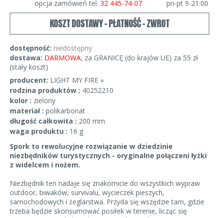
opcja zamówień tel.
32 445-74-07
pn-pt 9-21:00
KOSZT DOSTAWY - PŁATNOŚĆ - ZWROT
dostępność:
niedostępny
dostawa:
DARMOWA
, za GRANICĘ (do krajów UE) za 55 zł
(stały koszt)
producent:
LIGHT MY FIRE »
rodzina produktów :
40252210
kolor :
zielony
materiał :
polikarbonat
długość całkowita :
200 mm
waga produktu :
16 g
Spork to rewolucyjne rozwiązanie w dziedzinie
niezbędników turystycznych - oryginalne połączeni łyżki
z widelcem i nożem.
Niezbędnik ten nadaje się znakomicie do wszystkich wypraw
outdoor, biwaków, survivalu, wycieczek pieszych,
samochodowych i żeglarstwa. Przyda się wszędzie tam, gdzie
trzeba będzie skonsumować posiłek w terenie, licząc się