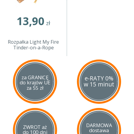
13,90
zł
Rozpałka Light My Fire
Tinder-on-a-Rope
za GRANICĘ
e-RATY 0%
do krajów UE
w 15 minut
za 55 zł
DARMOWA
ZWROT aż
dostawa
do 100 dni