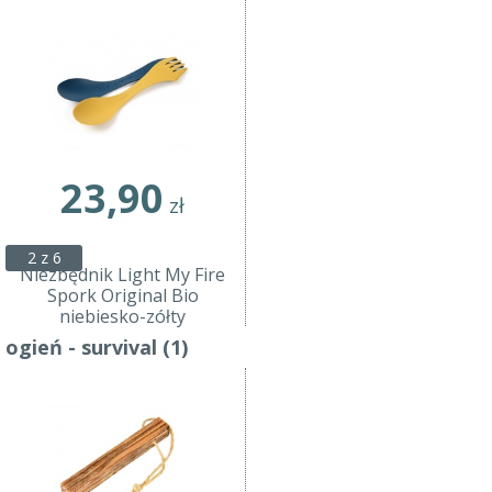
23,90
zł
2 z 6
Niezbędnik Light My Fire
Spork Original Bio
niebiesko-zółty
ogień - survival (1)