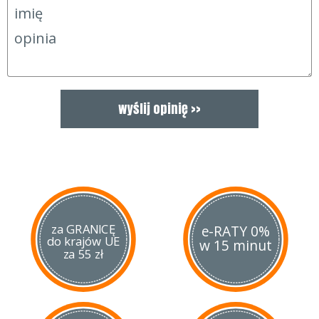
za GRANICĘ
e-RATY 0%
do krajów UE
w 15 minut
za 55 zł