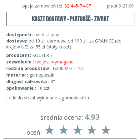
opcja zamówień tel.
32 445-74-07
pn-pt 9-21:00
KOSZT DOSTAWY - PŁATNOŚĆ - ZWROT
dostępność:
niedostępny
dostawa:
od 10 zł, darmowa od 199 zł, za GRANICĘ (do
krajów UE) za 55 zł (stały koszt)
producent:
KOLTER »
zezwolenie :
nie jest wymagane
rodzina produktów :
B30002D-T-YO
materiał :
gumoplastik
długość całkowita :
3''
opakowanie :
10 szt.
Lotki do strzał wykonane z gumoplastiku.
4.93
średnia ocena:
oceń: