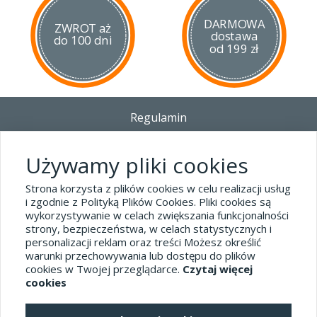
DARMOWA
ZWROT aż
dostawa
do 100 dni
od 199 zł
Regulamin
Dostawa - Płatność - Zwrot
Polityka prywatności i pliki cookies
Używamy pliki cookies
Blog
Strona korzysta z plików cookies w celu realizacji usług
i zgodnie z Polityką Plików Cookies. Pliki cookies są
wykorzystywanie w celach zwiększania funkcjonalności
Dane kontaktowe
strony, bezpieczeństwa, w celach statystycznych i
tel.32 445-74-07
personalizacji reklam oraz treści Możesz określić
warunki przechowywania lub dostępu do plików
sklep@hard-skin.pl
cookies w Twojej przeglądarce.
Czytaj więcej
cookies
Realizacja: KM7.pl