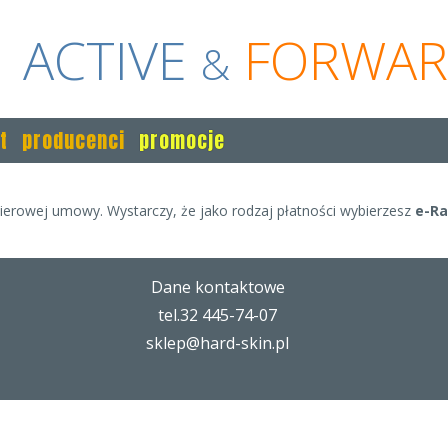
ACTIVE
FORWA
&
t
producenci
promocje
erowej umowy. Wystarczy, że jako rodzaj płatności wybierzesz
e-Ra
Dane kontaktowe
tel.32 445-74-07
sklep@hard-skin.pl