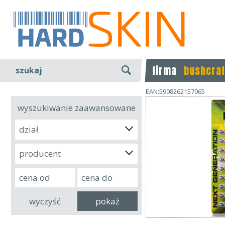
firma
bushcraf
szukaj
EAN:5908262157065
wyszukiwanie zaawansowane
dział
producent