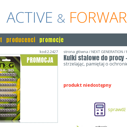
ACTIVE
FORWA
&
t
producenci
promocje
kod:2.2427
strona główna
/
NEXT GENERATION
/
Kulki stalowe do procy -
PROMOCJA
strzelając, pamiętaj o ochroni
produkt niedostępny
sprawdź