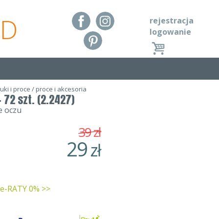
RD
rejestracja
logowanie
łuki i proce
/
proce i akcesoria
 72 szt. (2.2427)
e oczu
39
zł
29
zł
 e-RATY 0% >>