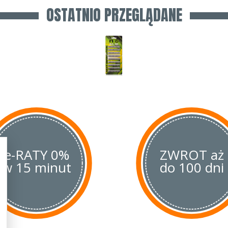
OSTATNIO PRZEGLĄDANE
e-RATY 0%
ZWROT aż
w 15 minut
do 100 dni