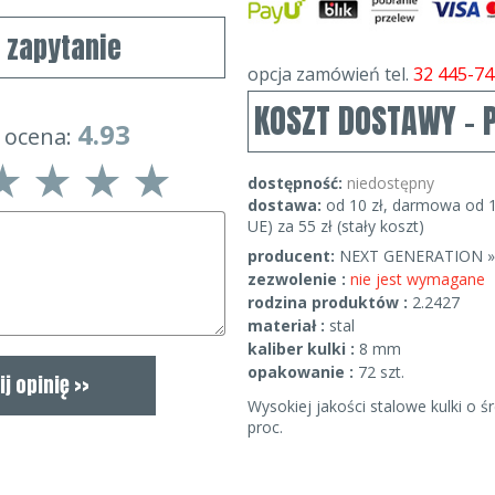
j zapytanie
opcja zamówień tel.
32 445-74
KOSZT DOSTAWY - 
4.93
 ocena:
dostępność:
niedostępny
dostawa:
od 10 zł, darmowa od 1
UE) za 55 zł (stały koszt)
producent:
NEXT GENERATION »
zezwolenie :
nie jest wymagane
rodzina produktów :
2.2427
materiał :
stal
kaliber kulki :
8 mm
opakowanie :
72 szt.
Wysokiej jakości stalowe kulki o
proc.