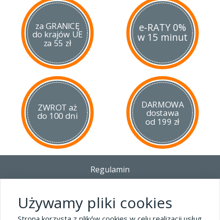
za GRANICĘ
e-RATY 0%
do krajów UE
w 15 minut
za 55 zł
DARMOWA
ZWROT aż
dostawa
do 100 dni
od 199 zł
Regulamin
Dostawa - Płatność - Zwrot
Polityka prywatności i pliki cookies
Używamy pliki cookies
Blog
Strona korzysta z plików cookies w celu realizacji usług