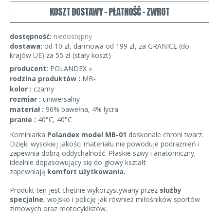
KOSZT DOSTAWY - PŁATNOŚĆ - ZWROT
dostępność:
niedostępny
dostawa:
od 10 zł, darmowa od 199 zł, za GRANICĘ (do
krajów UE) za 55 zł (stały koszt)
producent:
POLANDEX »
rodzina produktów :
MB-
kolor :
czarny
rozmiar :
uniwersalny
materiał :
96% bawełna, 4% lycra
pranie :
40°C, 40°C
Kominiarka
Polandex model MB-01
doskonale chroni twarz.
Dzięki wysokiej jakości materiału nie powoduje podrażnień i
zapewnia dobrą oddychalność. Płaskie szwy i anatomiczny,
idealnie dopasowujący się do głowy kształt
zapewniają
komfort użytkowania.
Produkt ten jest chętnie wykorzystywany przez
służby
specjalne
, wojsko i policję jak również miłośników sportów
zimowych oraz motocyklistów.