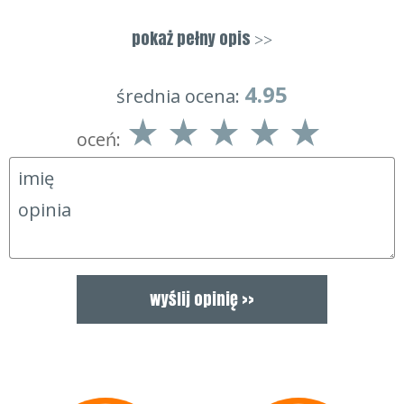
Charakterystyka:
pokaż pełny opis
>>
anatomiczny kształt
płaskie szwy
duża elastyczność
4.95
średnia ocena:
rozmiar uniwersalny
oceń: