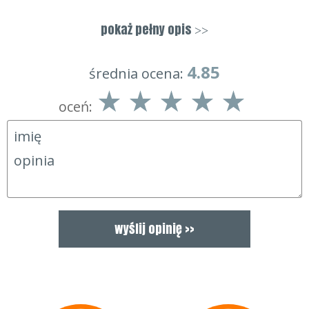
Charakterystyka:
pokaż pełny opis
>>
anatomiczny kształt
płaskie szwy
4.85
5
5
0
duża elastyczność
4.85
średnia ocena:
rozmiar uniwersalny
oceń: