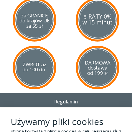
za GRANICĘ
e-RATY 0%
do krajów UE
w 15 minut
za 55 zł
DARMOWA
ZWROT aż
dostawa
do 100 dni
od 199 zł
Regulamin
Dostawa - Płatność - Zwrot
Polityka prywatności i pliki cookies
Używamy pliki cookies
Blog
Strona korzysta z plików cookies w celu realizacji usług