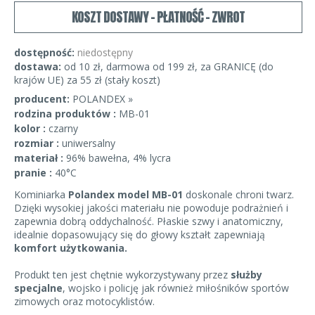
KOSZT DOSTAWY - PŁATNOŚĆ - ZWROT
dostępność:
niedostępny
dostawa:
od 10 zł, darmowa od 199 zł, za GRANICĘ (do
krajów UE) za 55 zł (stały koszt)
producent:
POLANDEX »
rodzina produktów :
MB-01
kolor :
czarny
rozmiar :
uniwersalny
materiał :
96% bawełna, 4% lycra
pranie :
40°C
Kominiarka
Polandex model MB-01
doskonale chroni twarz.
Dzięki wysokiej jakości materiału nie powoduje podrażnień i
zapewnia dobrą oddychalność. Płaskie szwy i anatomiczny,
idealnie dopasowujący się do głowy kształt zapewniają
komfort użytkowania.
Produkt ten jest chętnie wykorzystywany przez
służby
specjalne
, wojsko i policję jak również miłośników sportów
zimowych oraz motocyklistów.