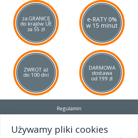
za GRANICĘ
e-RATY 0%
do krajów UE
w 15 minut
za 55 zł
DARMOWA
ZWROT aż
dostawa
do 100 dni
od 199 zł
Regulamin
Dostawa - Płatność - Zwrot
Polityka prywatności i pliki cookies
Używamy pliki cookies
Blog