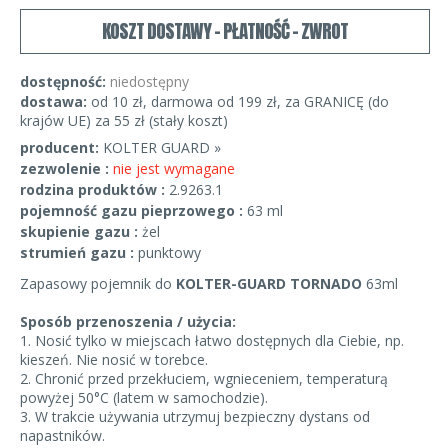
KOSZT DOSTAWY - PŁATNOŚĆ - ZWROT
dostępność:
niedostępny
dostawa:
od 10 zł, darmowa od 199 zł, za GRANICĘ (do
krajów UE) za 55 zł (stały koszt)
producent:
KOLTER GUARD »
zezwolenie :
nie jest wymagane
rodzina produktów :
2.9263.1
pojemność gazu pieprzowego :
63 ml
skupienie gazu :
żel
strumień gazu :
punktowy
Zapasowy pojemnik do
KOLTER-GUARD TORNADO
63ml
Sposób przenoszenia / użycia:
1. Nosić tylko w miejscach łatwo dostępnych dla Ciebie, np.
kieszeń. Nie nosić w torebce.
2. Chronić przed przekłuciem, wgnieceniem, temperaturą
powyżej 50°C (latem w samochodzie).
3. W trakcie używania utrzymuj bezpieczny dystans od
napastników.