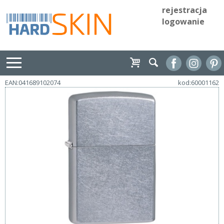
rejestracja
logowanie
EAN:041689102074
kod:60001162