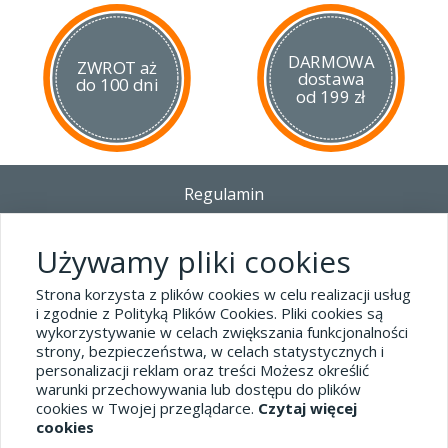
Załóż wkład
Zapakuj starannie zapalniczkę/-ki
DARMOWA
ZWROT aż
Dołóż kartkę ze swoimi danymi teleadresowymi
dostawa
do 100 dni
Nie próbuj naprawiać zapalniczki samodzielnie
od 199 zł
Regulamin
Dostawa - Płatność - Zwrot
Polityka prywatności i pliki cookies
Używamy pliki cookies
Blog
Strona korzysta z plików cookies w celu realizacji usług
i zgodnie z Polityką Plików Cookies. Pliki cookies są
wykorzystywanie w celach zwiększania funkcjonalności
Dane kontaktowe
strony, bezpieczeństwa, w celach statystycznych i
tel.32 445-74-07
personalizacji reklam oraz treści Możesz określić
warunki przechowywania lub dostępu do plików
sklep@hard-skin.pl
cookies w Twojej przeglądarce.
Czytaj więcej
cookies