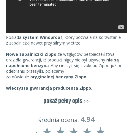
Posiada
system Windproof
, który pozwala na korzystanie
z zapalniczki nawet przy silnym wietrze.
Nowe zapalniczki Zippo
ze względów bezpieczeństwa
oraz dla gwarancji, iż produkt nigdy nie był używany
nie są
napełnione benzyną
. Aby cieszyć się z zakupu Zippo już po
odebraniu przesyłki, polecamy
zamówienie
oryginalnej benzyny Zippo.
Wieczysta gwarancja producenta Zippo.
Zapalniczka zapakowana jest w czarne pudełeczko
pokaż pełny opis
>>
oraz posiada hologram Zippo potwierdzający
jej
autentyczność.
4.94
2
5
0
4.94
średnia ocena:
Zapalniczki Zippo posiadają
wieczystą gwarancję
Producenta
na działanie. Usterka jest naprawiana w