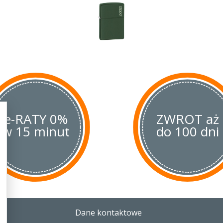
autoryzowanym
europejskim se
bezpośrednio do serwisu nie są w
ani dowód zakupu. Wystarczy wys
(na swój koszt):
ZIPPO EUROPEAN REPAIR CLINIC
Groendahlscher Weg 87
D-46446 EMMERICH am Rhein
Germany
Wygląd zapalniczki (zarysowania p
elementy wykończenia (nadruki, e
e-RATY 0%
gwarancją. Napełnianie benzyną 
ZWROT aż
kamienia i knota nie są wykonywa
w 15 minut
do 100 dni
Zapalniczka zostanie odesłana na k
ponosi jedynie koszty wysyłki. Sam
są bezpłatne. Zapalniczka zostani
tygodni
. Czas naprawy zależy wył
Niemczech.
Wskazówki:
Dane kontaktowe
Wyjmij wkład na 2-3 dni aby b