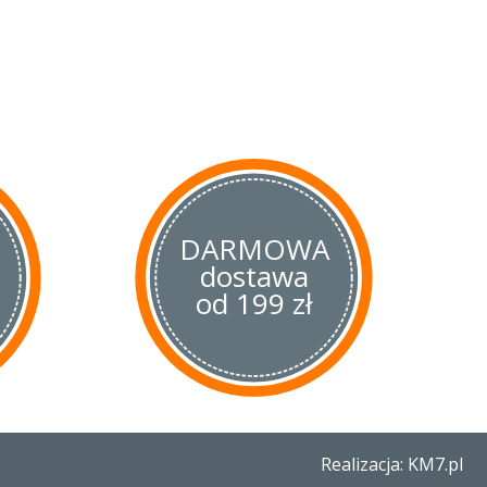
rwisie
. Przy wysyłce
ymagane ani karta gwarancyjna,
łać produkt pod wskazany adres
owierzchni, zmiana barwy), oraz
mblematy) nie są objęte
DARMOWA
oraz okresowa wymiana
dostawa
ne w ramach gwarancji.
od 199 zł
oszt serwisu, tak więc Klient
a naprawa, jak i użyte części,
e odesłana w terminie
około 8
ącznie od poczty i serwisu w
Realizacja: KM7.pl
enzyna wyparowała