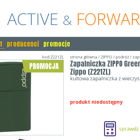
ACTIVE
FORWA
&
t
producenci
promocje
kod:Z221ZL
strona główna
/
ZIPPO
/
podróż
/
zap
Zapalniczka ZIPPO Gree
PROMOCJA
Zippo (Z221ZL)
kultowa zapalniczka z wieczy
produkt niedostępny
sprawdź