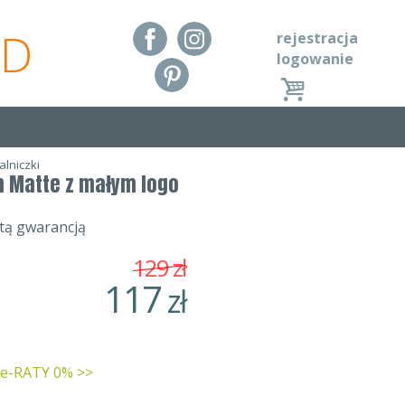
RD
rejestracja
logowanie
alniczki
n Matte z małym logo
stą gwarancją
129
zł
117
zł
 e-RATY 0% >>