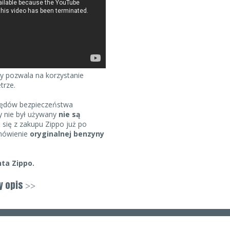
ry pozwala na korzystanie
trze.
ędów bezpieczeństwa
dy nie był używany
nie są
ć się z zakupu Zippo już po
amówienie
oryginalnej benzyny
ta Zippo.
zarne pudełeczko
y opis
>>
ierdzający jej
autentyczność.
ystą gwarancję
 jest naprawiana w