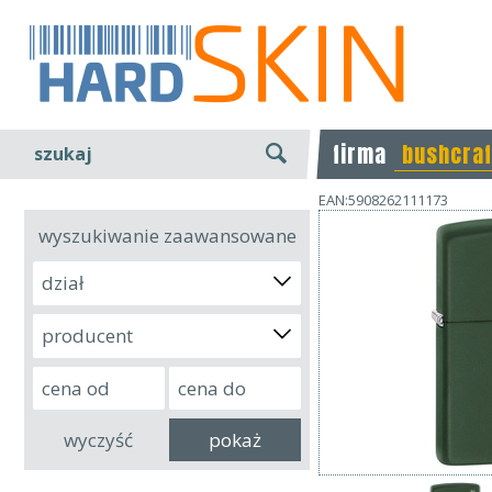
firma
bushcraf
szukaj
EAN:5908262111173
wyszukiwanie zaawansowane
dział
producent