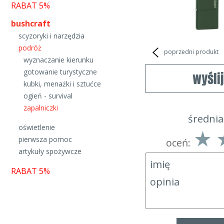
RABAT 5%
bushcraft
scyzoryki i narzędzia
podróż
poprzedni produkt
wyznaczanie kierunku
gotowanie turystyczne
wyśli
kubki, menażki i sztućce
ogień - survival
zapalniczki
średnia
oświetlenie
pierwsza pomoc
oceń:
artykuły spożywcze
RABAT 5%