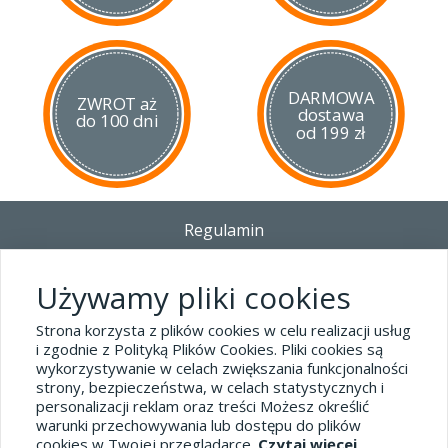
Wskazówki:
Wyjmij wkład na 2-3 dni aby benzyna wyparowała
Załóż wkład
Zapakuj starannie zapalniczkę/-ki
DARMOWA
ZWROT aż
Dołóż kartkę ze swoimi danymi teleadresowymi
dostawa
do 100 dni
Nie próbuj naprawiać zapalniczki samodzielnie
od 199 zł
Regulamin
Dostawa - Płatność - Zwrot
Polityka prywatności i pliki cookies
Używamy pliki cookies
Blog
Strona korzysta z plików cookies w celu realizacji usług
i zgodnie z Polityką Plików Cookies. Pliki cookies są
wykorzystywanie w celach zwiększania funkcjonalności
Dane kontaktowe
strony, bezpieczeństwa, w celach statystycznych i
tel.32 445-74-07
personalizacji reklam oraz treści Możesz określić
warunki przechowywania lub dostępu do plików
sklep@hard-skin.pl
cookies w Twojej przeglądarce.
Czytaj więcej