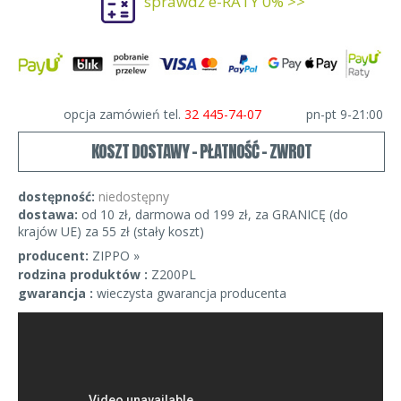
sprawdź e-RATY 0% >>
opcja zamówień tel.
32 445-74-07
pn-pt 9-21:00
KOSZT DOSTAWY - PŁATNOŚĆ - ZWROT
dostępność:
niedostępny
dostawa:
od 10 zł, darmowa od 199 zł, za GRANICĘ (do
krajów UE) za 55 zł (stały koszt)
producent:
ZIPPO »
rodzina produktów :
Z200PL
gwarancja :
wieczysta gwarancja producenta