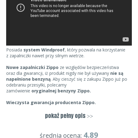
Posiada
system Windproof
, który pozwala na korzystanie
z zapalniczki nawet przy silnym wietrze.
Nowe zapalniczki Zippo
ze względów bezpieczeństwa
oraz dla gwarancji, iż produkt nigdy nie był używany
nie są
napełnione benzyną
. Aby cieszyć się z zakupu Zippo już po
odebraniu przesyłki, polecamy
zamówienie
oryginalnej benzyny Zippo.
Wieczysta gwarancja producenta Zippo.
Zapalniczka zapakowana jest w czarne pudełeczko
pokaż pełny opis
>>
oraz posiada hologram Zippo potwierdzający
jej
autentyczność.
4.89
średnia ocena:
Zapalniczki Zippo posiadają
wieczystą gwarancję