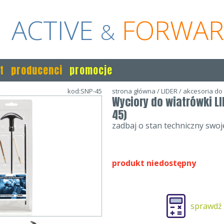
ACTIVE
FORWA
&
t
producenci
promocje
kod:SNP-45
strona główna
/
LIDER
/
akcesoria do
Wyciory do wiatrówki LI
45)
zadbaj o stan techniczny swoj
produkt niedostępny
sprawdź