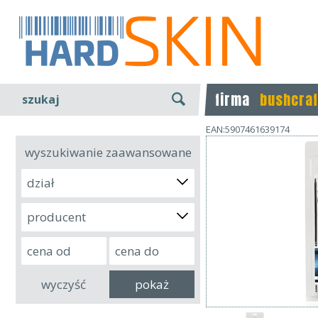
firma
bushcraf
szukaj
EAN:5907461639174
wyszukiwanie zaawansowane
dział
producent