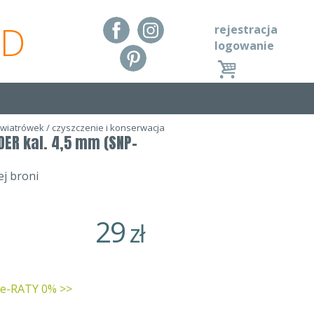
RD
rejestracja
logowanie
 wiatrówek
/
czyszczenie i konserwacja
DER kal. 4,5 mm (SNP-
ej broni
29
zł
 e-RATY 0% >>