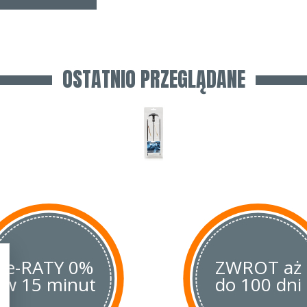
OSTATNIO PRZEGLĄDANE
e-RATY 0%
ZWROT aż
w 15 minut
do 100 dni