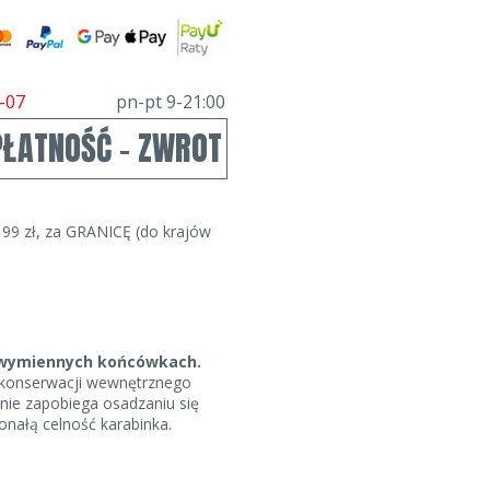
-07
pn-pt 9-21:00
PŁATNOŚĆ - ZWROT
99 zł, za GRANICĘ (do krajów
o wymiennych końcówkach.
 konserwacji wewnętrznego
nie zapobiega osadzaniu się
onałą celność karabinka.