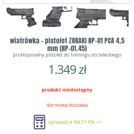
wiatrówka - pistolet ZORAKI HP-01 PCA 4,5
mm (HP-01.45)
profesjonalny pistolet do treningu strzeleckiego
1.349
zł
produkt niedostępny
darmowa dostawa
sprawdź e-RATY 0% >>