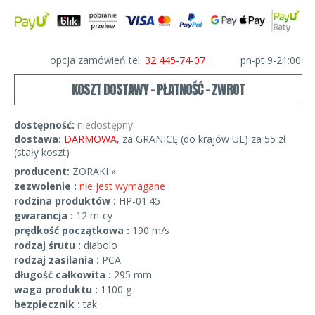
opcja zamówień tel.
32 445-74-07
pn-pt 9-21:00
KOSZT DOSTAWY - PŁATNOŚĆ - ZWROT
dostępność:
niedostępny
dostawa:
DARMOWA
, za GRANICĘ (do krajów UE) za 55 zł
(stały koszt)
producent:
ZORAKI »
zezwolenie :
nie jest wymagane
rodzina produktów :
HP-01.45
gwarancja :
12 m-cy
prędkość początkowa :
190 m/s
rodzaj śrutu :
diabolo
rodzaj zasilania :
PCA
długość całkowita :
295 mm
waga produktu :
1100 g
bezpiecznik :
tak