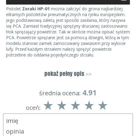
Pistolet
Zoraki HP-01
można zaliczyć do grona najbardziej
elitarnych pistoletów pneumatycznych na rynku europejskim.
Jego podstawową zaletą jest sposób zasilania, który nazywa
się PCA. Zamiast tradycyjnej sprężyny drucianej zastosowano
tłok sprężający powietrze. Tak w skrócie można opisać system
PCA. Powietrze sprężane jest za pomocą dźwigni, którą w tym
modelu stanowi zamek zamocowany zawiasem przy wylocie
lufy. Przed każdym strzałem należy sprężyć powietrze
potrzebne do oddania pojedyńczego strzału.
ENERGIA
Pistolet
Zoraki HP-01
dysponuje funkcją niespotykana dotąd
pokaż pełny opis
>>
w podobnych pistoletach: możliwością pojedyńczego,
podwójnego lub potrójnego napompowania.
4.91
średnia ocena:
Dzięki temu mamy możliwość regulowania prędkości
początkowej w następujący sposób:
oceń:
Jeden cykl 120 m/s
Dwa cykle 160 m/s
Trzy cykle 190 m/s
Specjalny zawór bezpieczeństwa uniemożliwia przekroczenie