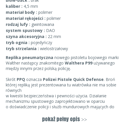
blow-back :
brak
kaliber :
4,5 mm
materiał body :
polimer
materiał rękojeści :
polimer
rodzaj lufy :
gwintowana
system spustowy :
DAO
szyna akcesoryjna :
22 mm
tryb ognia :
pojedyńczy
tryb strzelania :
wielostrzałowy
Replika pneumatyczna
nowego pistoletu bojowego marki
Walther następcy znakomitego
Walthera P99
używanego
między innymi przez polską policję.
Skrót
PPQ
oznacza
Polizei Pistole Quick Defense
.
Broń
której repliką jest prezentowana tu wiatrówka nie ma sobie
równych
w kwestii bezpieczeństwa i pewności użycia. Działanie
mechanizmu spustowego zaprojektowano w oparciu
o doświadczenie policji i służb mundurowych mających do
czynienia z bronią na co dzień.
pokaż pełny opis
>>
Dzięki koncernowi
Umarex
możemy cieszyć się także wersją
pneumatyczną.