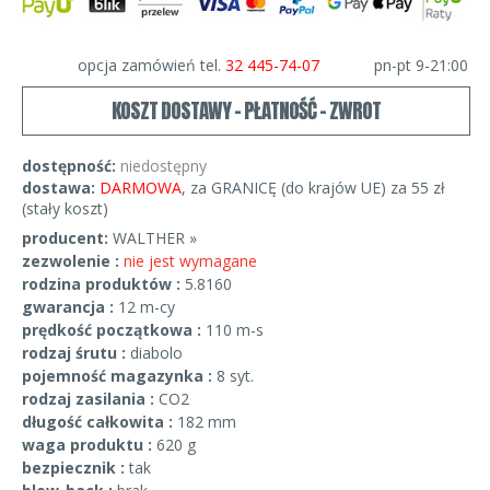
opcja zamówień tel.
32 445-74-07
pn-pt 9-21:00
KOSZT DOSTAWY - PŁATNOŚĆ - ZWROT
dostępność:
niedostępny
dostawa:
DARMOWA
, za GRANICĘ (do krajów UE) za 55 zł
(stały koszt)
producent:
WALTHER »
zezwolenie :
nie jest wymagane
rodzina produktów :
5.8160
gwarancja :
12 m-cy
prędkość początkowa :
110 m-s
rodzaj śrutu :
diabolo
pojemność magazynka :
8 syt.
rodzaj zasilania :
CO2
długość całkowita :
182 mm
waga produktu :
620 g
bezpiecznik :
tak