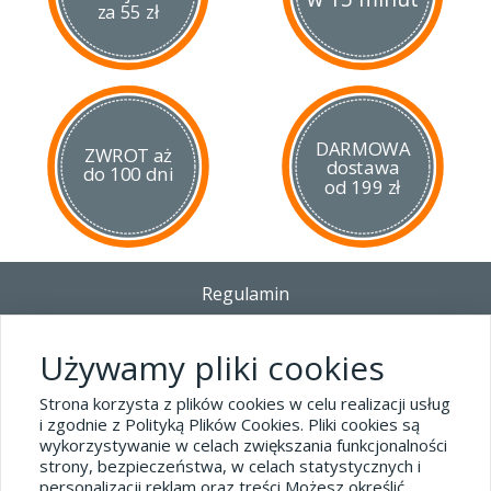
za 55 zł
DARMOWA
ZWROT aż
dostawa
do 100 dni
od 199 zł
Regulamin
Dostawa - Płatność - Zwrot
Polityka prywatności i pliki cookies
Używamy pliki cookies
Blog
Strona korzysta z plików cookies w celu realizacji usług
i zgodnie z Polityką Plików Cookies. Pliki cookies są
wykorzystywanie w celach zwiększania funkcjonalności
Dane kontaktowe
strony, bezpieczeństwa, w celach statystycznych i
tel.32 445-74-07
personalizacji reklam oraz treści Możesz określić