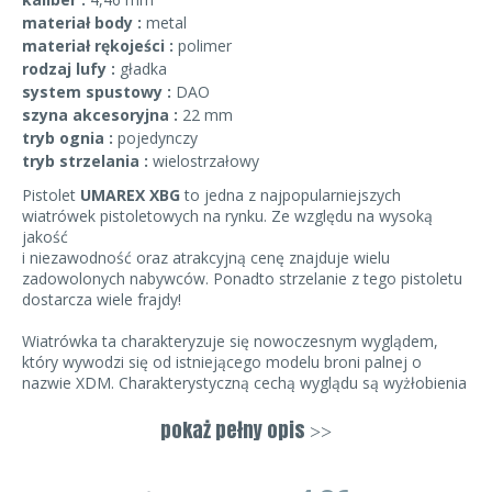
materiał body :
metal
materiał rękojeści :
polimer
rodzaj lufy :
gładka
system spustowy :
DAO
szyna akcesoryjna :
22 mm
tryb ognia :
pojedynczy
tryb strzelania :
wielostrzałowy
Pistolet
UMAREX XBG
to jedna z najpopularniejszych
wiatrówek pistoletowych na rynku. Ze względu na wysoką
jakość
i niezawodność oraz atrakcyjną cenę znajduje wielu
zadowolonych nabywców. Ponadto strzelanie z tego pistoletu
dostarcza wiele frajdy!
Wiatrówka ta charakteryzuje się nowoczesnym wyglądem,
który wywodzi się od istniejącego modelu broni palnej o
nazwie XDM. Charakterystyczną cechą wyglądu są wyżłobienia
na zamku
w kształcie strzałek skierowanych do tyłu. Pistolet ten
pokaż pełny opis
>>
(konkretnie model XD) powstał w 1999 roku i szturmem
zdobył popularność
4.86
4
5
0
i uznanie na rynku amerykańskim. Jest to broń oferowana na