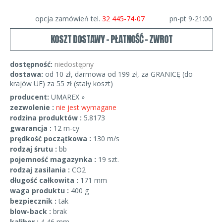
opcja zamówień tel.
32 445-74-07
pn-pt 9-21:00
KOSZT DOSTAWY - PŁATNOŚĆ - ZWROT
dostępność:
niedostępny
dostawa:
od 10 zł, darmowa od 199 zł, za GRANICĘ (do
krajów UE) za 55 zł (stały koszt)
producent:
UMAREX »
zezwolenie :
nie jest wymagane
rodzina produktów :
5.8173
gwarancja :
12 m-cy
prędkość początkowa :
130 m/s
rodzaj śrutu :
bb
pojemność magazynka :
19 szt.
rodzaj zasilania :
CO2
długość całkowita :
171 mm
waga produktu :
400 g
bezpiecznik :
tak
blow-back :
brak
kaliber :
4,46 mm