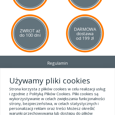
Cechy:
kompaktowa, zwarta konstrukcja
wymienny magazynek w rękojeści
19 strzałowy magazynek
DARMOWA
ZWROT aż
szyna picatinny
dostawa
do 100 dni
bezpiecznik nastawny
od 199 zł
gwarancja marki Umarex
Regulamin
Dostawa - Płatność - Zwrot
Polityka prywatności i pliki cookies
Używamy pliki cookies
Blog
Strona korzysta z plików cookies w celu realizacji usług
i zgodnie z Polityką Plików Cookies. Pliki cookies są
wykorzystywanie w celach zwiększania funkcjonalności
Dane kontaktowe
strony, bezpieczeństwa, w celach statystycznych i
tel.32 445-74-07
personalizacji reklam oraz treści Możesz określić
warunki przechowywania lub dostępu do plików
sklep@hard-skin.pl