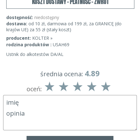
KOSZT DOSTAWY - PŁATNOŚĆ - ZWROT
dostępność:
niedostępny
dostawa:
od 10 zł, darmowa od 199 zł, za GRANICĘ (do
krajów UE) za 55 zł (stały koszt)
producent:
KOLTER »
rodzina produktów :
USAH69
Ustnik do alkotestów DA/AL
4.89
średnia ocena:
oceń: