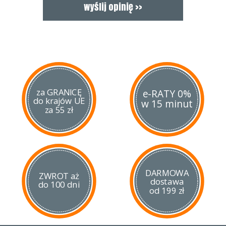
za GRANICĘ
e-RATY 0%
do krajów UE
w 15 minut
za 55 zł
DARMOWA
ZWROT aż
dostawa
do 100 dni
od 199 zł