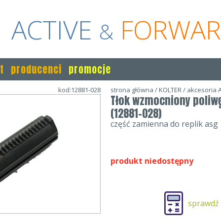
ACTIVE
FORWA
&
t
producenci
promocje
kod:12881-028
strona główna
/
KOLTER
/
akcesoria 
Tłok wzmocniony poliw
(12881-028)
część zamienna do replik asg
produkt niedostępny
sprawdź