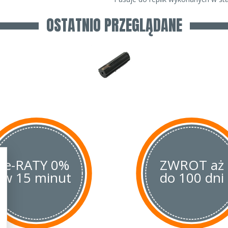
OSTATNIO PRZEGLĄDANE
e-RATY 0%
ZWROT aż
w 15 minut
do 100 dni