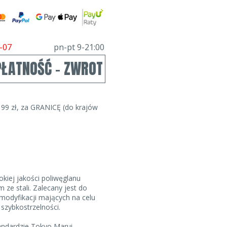
-07
pn-pt 9-21:00
PŁATNOŚĆ - ZWROT
99 zł, za GRANICĘ (do krajów
iej jakości poliwęglanu
ze stali. Zalecany jest do
odyfikacji mających na celu
 szybkostrzelności.
andardzie Tokyo Marui.