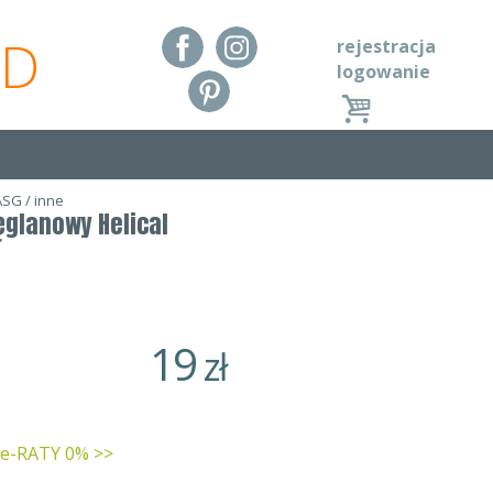
RD
rejestracja
logowanie
ASG
/
inne
ęglanowy Helical
19
zł
 e-RATY 0% >>