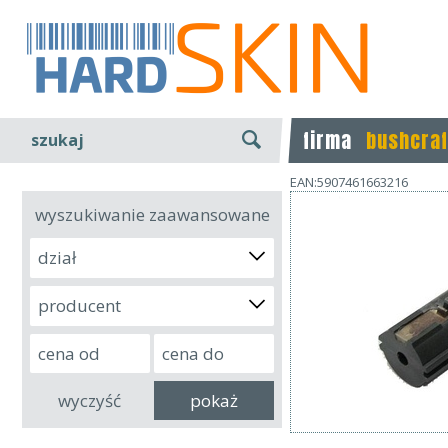
firma
bushcraf
szukaj
EAN:5907461663216
wyszukiwanie zaawansowane
dział
producent