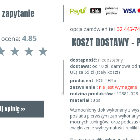
j zapytanie
opcja zamówień tel.
32 445-74
4.85
 ocena:
KOSZT DOSTAWY - 
dostępność:
niedostępny
dostawa:
od 10 zł, darmowa od 1
UE) za 55 zł (stały koszt)
producent:
KOLTER »
zezwolenie :
nie jest wymagane
rodzina produktów :
12881-028
materiał :
abs
Wzmocniony tłok wykonany z wysok
posiada pierwszym ząb wykonanym 
mocnych tuningów, oraz podczas m
zwiększenie wytrzymałości repliki i
Pasuje do replik wykonanych w st