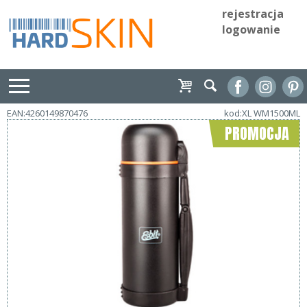
rejestracja
logowanie
EAN:4260149870476
kod:XL WM1500ML
PROMOCJA