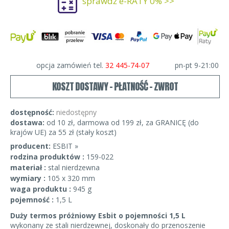
sprawdź e-RATY 0% >>
opcja zamówień tel.
32 445-74-07
pn-pt 9-21:00
KOSZT DOSTAWY - PŁATNOŚĆ - ZWROT
dostępność:
niedostępny
dostawa:
od 10 zł, darmowa od 199 zł, za GRANICĘ (do
krajów UE) za 55 zł (stały koszt)
producent:
ESBIT »
rodzina produktów :
159-022
materiał :
stal nierdzewna
wymiary :
105 x 320 mm
waga produktu :
945 g
pojemność :
1,5 L
Duży termos próżniowy Esbit o pojemności 1,5 L
wykonany ze stali nierdzewnej, doskonały do przenoszenie