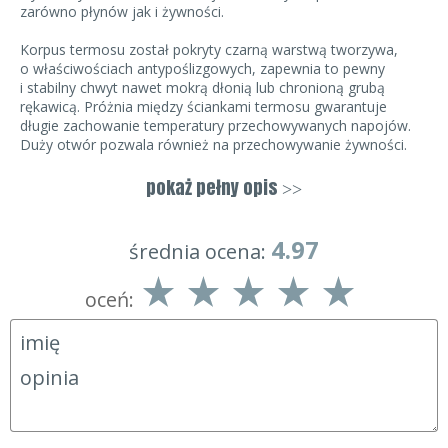
zarówno płynów jak i żywności.
Korpus termosu został pokryty czarną warstwą tworzywa,
o właściwościach antypoślizgowych, zapewnia to pewny
i stabilny chwyt nawet mokrą dłonią lub chronioną grubą
rękawicą. Próżnia między ściankami termosu gwarantuje
długie zachowanie temperatury przechowywanych napojów.
Duży otwór pozwala również na przechowywanie żywności.
Wnętrze termosu zostało pokryte warstwą srebra, które ma
działanie przeciwbakteryjne i poprawiające parametry
pokaż pełny opis
>>
termiczne. Termos Esbit świetnie sprawdzi się do
przechowywania zarówno zimnych jak i gorących napojów,
4.97
2
5
0
dzięki czemu jest to termos który można określić jako
4.97
średnia ocena:
całoroczny.
oceń:
Termos wyposażono w praktyczny i wygodny składany
uchwyt, który znacznie ułatwia operowanie naczyniem o
pokaźnej pojemności 1,5 L. Automatyczny ,wciskany korek
pozwala na szybkie otwarcie termosu. W zestawie
otrzymujemy dwa kubeczki różnej pojemności. Do wygodnego
przenoszenia termosu otrzymujemy regulowany pas z
miękkim ochraniaczem.