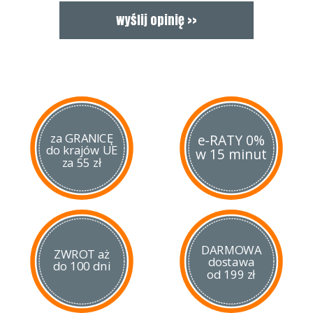
Test producenta:
pojemność: 1500 ml
temperatura wlanego płynu: 98 °C
temperatura otoczenia: 20 ± 2 °C
zdolność do utrzym. temp. po 6 h: > 70 °C > 75 °C
zdolność do utrzym. temp. po 12 h: > 55 °C > 60 °C
zdolność do utrzym. temp. po 24 h: > 40 °C > 40 °C
za GRANICĘ
e-RATY 0%
do krajów UE
w 15 minut
za 55 zł
DARMOWA
ZWROT aż
dostawa
do 100 dni
od 199 zł