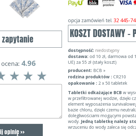
opcja zamówień tel.
32 445-74
KOSZT DOSTAWY - 
j zapytanie
dostępność:
niedostępny
dostawa:
od 10 zł, darmowa od 1
4.96
UE) za 55 zł (stały koszt)
 ocena:
producent:
BCB »
rodzina produktów :
CR210
opakowanie :
2 x 50 tabletek
Tabletki odkażające BCB
w wyso
w przefiltrowanej wodzie, dzięki 
element wyposażenia survivalowe
bazie chloru, dzięki czemu neutrali
dolegliwościami mogącymi powstać
wody.
Jedną tabletkę należy s
wrzuceniu do wody zaleca się odc