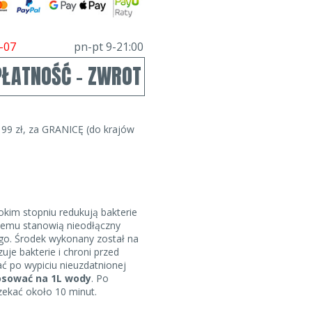
-07
pn-pt 9-21:00
PŁATNOŚĆ - ZWROT
99 zł, za GRANICĘ (do krajów
kim stopniu redukują bakterie
czemu stanowią nieodłączny
go. Środek wykonany został na
zuje bakterie i chroni przed
 po wypiciu nieuzdatnionej
tosować na 1L wody
. Po
zekać około 10 minut.