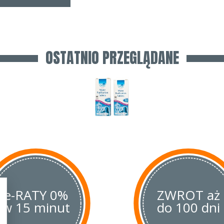
OSTATNIO PRZEGLĄDANE
e-RATY 0%
ZWROT aż
w 15 minut
do 100 dni