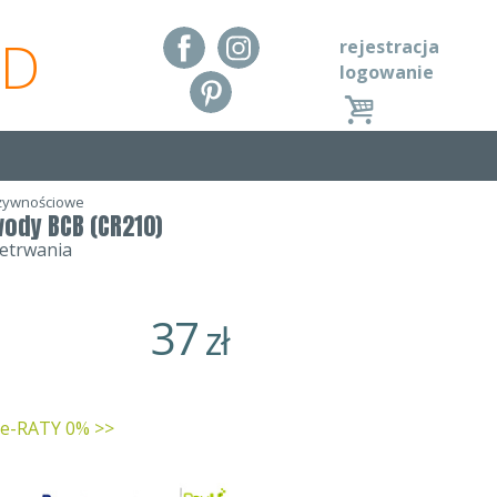
RD
rejestracja
logowanie
 żywnościowe
ody BCB (CR210)
zetrwania
37
zł
 e-RATY 0% >>