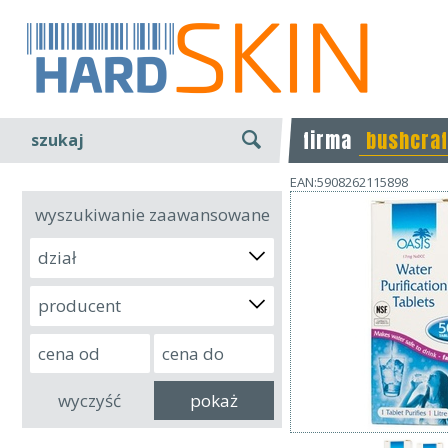
firma
bushcraf
szukaj
EAN:5908262115898
wyszukiwanie zaawansowane
dział
producent