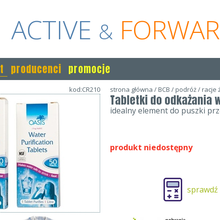
ACTIVE
FORWA
&
t
producenci
promocje
kod:CR210
strona główna
/
BCB
/
podróż
/
racje
Tabletki do odkażania w
idealny element do puszki pr
produkt niedostępny
sprawdź