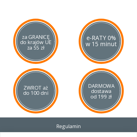
za GRANICĘ
e-RATY 0%
do krajów UE
w 15 minut
za 55 zł
DARMOWA
ZWROT aż
dostawa
do 100 dni
od 199 zł
Regulamin
Dostawa - Płatność - Zwrot