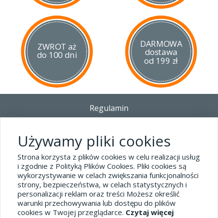
DARMOWA
ZWROT aż
dostawa
do 100 dni
od 199 zł
Regulamin
Dostawa - Płatność - Zwrot
Polityka prywatności i pliki cookies
Używamy pliki cookies
Blog
Strona korzysta z plików cookies w celu realizacji usług
i zgodnie z Polityką Plików Cookies. Pliki cookies są
wykorzystywanie w celach zwiększania funkcjonalności
Dane kontaktowe
strony, bezpieczeństwa, w celach statystycznych i
tel.32 445-74-07
personalizacji reklam oraz treści Możesz określić
warunki przechowywania lub dostępu do plików
sklep@hard-skin.pl
cookies w Twojej przeglądarce.
Czytaj więcej