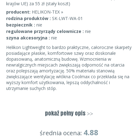
krajów UE) za 55 zł (stały koszt)
producent:
HELIKON-TEX »
rodzina produktów :
SK-LWT-WA-01
bezpiecznik :
nie
regulowane przyrządy celownicze :
nie
szyna akcesoryjna :
nie
Helikon Lightweight to bardzo praktyczne, całoroczne skarpety
posiadające płaskie, komfortowe szwy oraz doskonale
dopasowaną, anatomiczną budowę. Wzmocnienia w
newralgicznych miejscach zwiększają odporność na otarcia
oraz polepszają amortyzację. 50% materiału stanowią
zwiększające wentylację włókna Coolmax co przekłada się na
wyższy komfort użytkowania, lepszą oddychalność i
utrzymanie suchych stóp.
Cechy produktu:
- bezuciskowy, szeroki ściągacz
pokaż pełny opis
>>
- 50% zawartości zwiększających wentylację włókien Coolmax
- wzmocnienia w newralgicznych miejscach
- anatomiczna konstrukcja
4.88
średnia ocena: