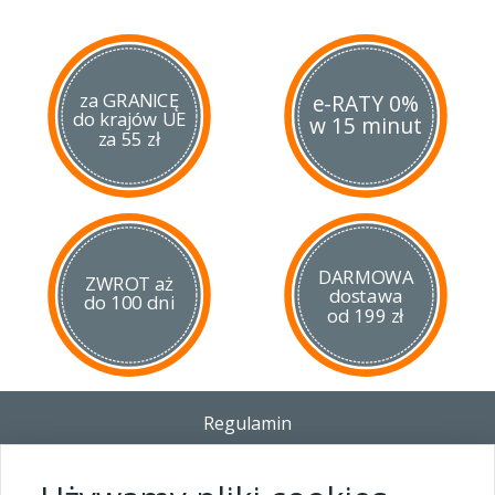
za GRANICĘ
e-RATY 0%
do krajów UE
w 15 minut
za 55 zł
DARMOWA
ZWROT aż
dostawa
do 100 dni
od 199 zł
Regulamin
Dostawa - Płatność - Zwrot
Polityka prywatności i pliki cookies