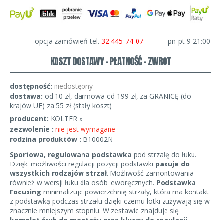
opcja zamówień tel.
32 445-74-07
pn-pt 9-21:00
KOSZT DOSTAWY - PŁATNOŚĆ - ZWROT
dostępność:
niedostępny
dostawa:
od 10 zł, darmowa od 199 zł, za GRANICĘ (do
krajów UE) za 55 zł (stały koszt)
producent:
KOLTER »
zezwolenie :
nie jest wymagane
rodzina produktów :
B10002N
Sportowa, regulowana podstawka
pod strzałę do łuku.
Dzięki możliwości regulacji pozycji podstawki
pasuje do
wszystkich rodzajów strzał
. Możliwość zamontowania
również w wersji łuku dla osób leworęcznych.
Podstawka
Focusing
minimalizuje powierzchnię strzały, która ma kontakt
z podstawką podczas strzału dzięki czemu lotki zużywają się w
znacznie mniejszym stopniu. W zestawie znajduje się
komplet śrub do montażu oraz kluczy do regulacji.