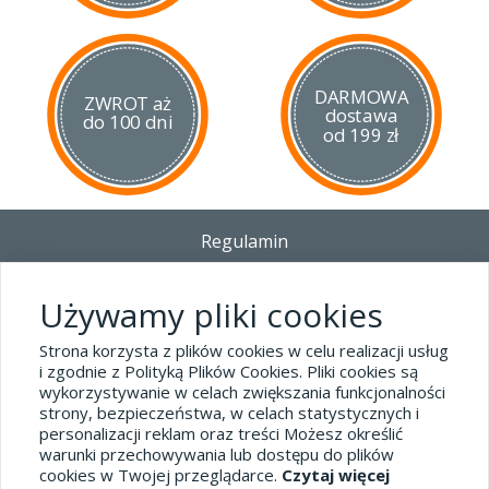
DARMOWA
ZWROT aż
dostawa
do 100 dni
od 199 zł
Regulamin
Dostawa - Płatność - Zwrot
Polityka prywatności i pliki cookies
Używamy pliki cookies
Blog
Strona korzysta z plików cookies w celu realizacji usług
i zgodnie z Polityką Plików Cookies. Pliki cookies są
wykorzystywanie w celach zwiększania funkcjonalności
Dane kontaktowe
strony, bezpieczeństwa, w celach statystycznych i
tel.32 445-74-07
personalizacji reklam oraz treści Możesz określić
warunki przechowywania lub dostępu do plików
sklep@hard-skin.pl
cookies w Twojej przeglądarce.
Czytaj więcej