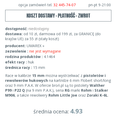
opcja zamówień tel.
32 445-74-07
pn-pt 9-21:00
KOSZT DOSTAWY - PŁATNOŚĆ - ZWROT
dostępność:
niedostępny
dostawa:
od 10 zł, darmowa od 199 zł, za GRANICĘ (do
krajów UE) za 55 zł (stały koszt)
producent:
UMAREX »
zezwolenie :
nie jest wymagane
rodzina produktów :
4.1464
efekt racy :
huk
średnica racy :
15 mm
Race w kalibrze
15 mm
można wystrzeliwać z
pistoletów i
rewolwerów hukowych
na kartridże 6 mm Flobert short/long
oraz 9 mm P.A.K. W ofercie broń.pl są to pistolety
Walther
P99
i
P22 Q
(na 9 mm P.A.K.), seria
RG
marki
Rohm
i
Stalker
M906
, a także rewolwery
Rohm Little Joe
oraz
Zoraki K-6L
.
4.93
średnia ocena: