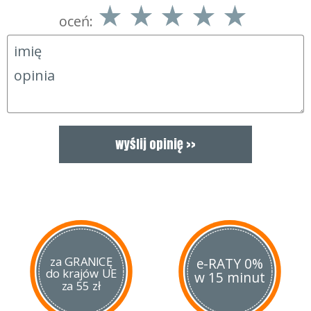
oceń:
za GRANICĘ
e-RATY 0%
do krajów UE
w 15 minut
za 55 zł