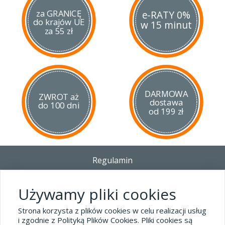
za GRANICĘ
e-RATY 0%
do krajów UE
w 15 minut
za 55 zł
DARMOWA
ZWROT aż
dostawa
do 100 dni
od 199 zł
Regulamin
Dostawa - Płatność - Zwrot
Polityka prywatności i pliki cookies
Używamy pliki cookies
Blog
Strona korzysta z plików cookies w celu realizacji usług
i zgodnie z Polityką Plików Cookies. Pliki cookies są