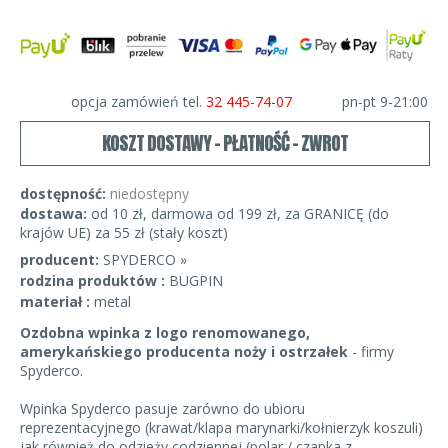
opcja zamówień tel.
32 445-74-07
pn-pt 9-21:00
KOSZT DOSTAWY - PŁATNOŚĆ - ZWROT
dostępność:
niedostępny
dostawa:
od 10 zł, darmowa od 199 zł, za GRANICĘ (do
krajów UE) za 55 zł (stały koszt)
producent:
SPYDERCO »
rodzina produktów :
BUGPIN
materiał :
metal
Ozdobna wpinka z logo renomowanego,
amerykańskiego producenta noży i ostrzałek
- firmy
Spyderco.
Wpinka Spyderco pasuje zarówno do ubioru
reprezentacyjnego (krawat/klapa marynarki/kołnierzyk koszuli)
jak również do odzieży codziennej (polar / czapka z