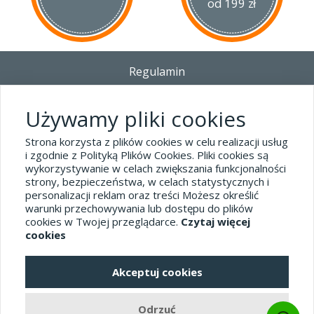
od 199 zł
Regulamin
Dostawa - Płatność - Zwrot
Polityka prywatności i pliki cookies
Używamy pliki cookies
Blog
Strona korzysta z plików cookies w celu realizacji usług
i zgodnie z Polityką Plików Cookies. Pliki cookies są
wykorzystywanie w celach zwiększania funkcjonalności
Dane kontaktowe
strony, bezpieczeństwa, w celach statystycznych i
tel.32 445-74-07
personalizacji reklam oraz treści Możesz określić
warunki przechowywania lub dostępu do plików
sklep@hard-skin.pl
cookies w Twojej przeglądarce.
Czytaj więcej
cookies
Realizacja: KM7.pl
Akceptuj cookies
pełna wersja sklepu
Odrzuć