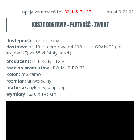
opcja zamówień tel.
32 445-74-07
pn-pt 9-21:00
KOSZT DOSTAWY - PŁATNOŚĆ - ZWROT
dostępność:
niedostępny
dostawa:
od 10 zł, darmowa od 199 zł, za GRANICĘ (do
krajów UE) za 55 zł (stały koszt)
producent:
HELIKON-TEX »
rodzina produktów :
PO-MUS-PO-33
kolor :
mp camo
rozmiar :
uniwersalny
materiał :
nylon typu ripstop
wymiary :
210 x 145 cm