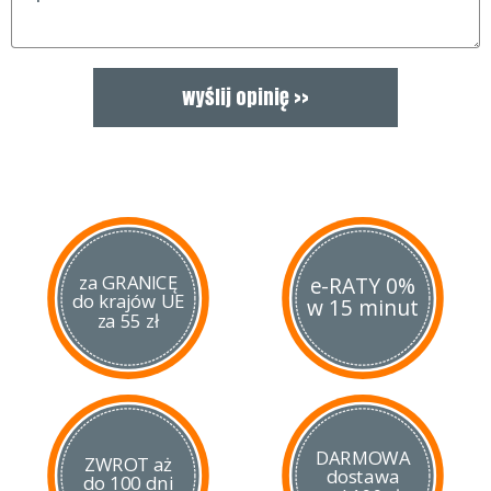
za GRANICĘ
e-RATY 0%
do krajów UE
w 15 minut
za 55 zł
DARMOWA
ZWROT aż
dostawa
do 100 dni