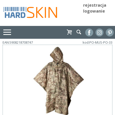
rejestracja
logowanie
EAN:5908218708747
kod:PO-MUS-PO-33