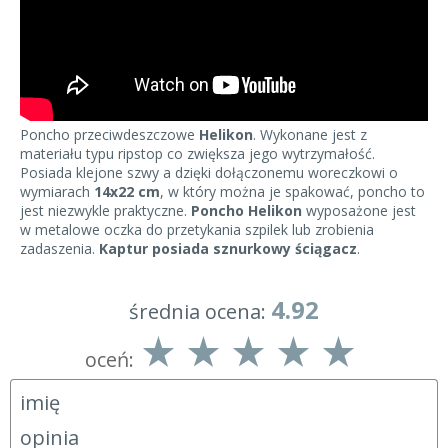
Poncho przeciwdeszczowe
Helikon
. Wykonane jest z
materiału typu ripstop co zwiększa jego wytrzymałość.
Posiada klejone szwy a dzięki dołączonemu woreczkowi o
wymiarach
14x22 cm
, w który można je spakować, poncho to
jest niezwykle praktyczne.
Poncho Helikon
wyposażone jest
w metalowe oczka do przetykania szpilek lub zrobienia
zadaszenia.
Kaptur posiada sznurkowy ściągacz
.
4.92
średnia ocena:
oceń: