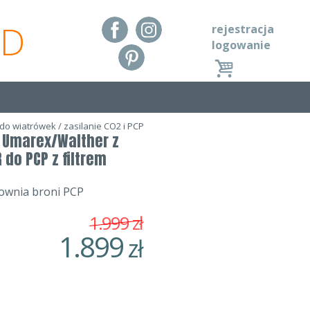
RD
rejestracja
logowanie
 do wiatrówek
/
zasilanie CO2 i PCP
 Umarex/Walther z
do PCP z filtrem
ownia broni PCP
1.999
zł
1.899
zł