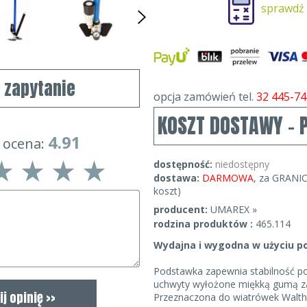
sprawdź
j zapytanie
opcja zamówień tel.
32 445-74
KOSZT DOSTAWY - 
4.91
 ocena:
dostępność:
niedostępny
dostawa:
DARMOWA
, za GRANIC
koszt)
producent:
UMAREX »
rodzina produktów :
465.114
Wydajna i wygodna w użyciu p
Podstawka zapewnia stabilność 
uchwyty wyłożone miękką gumą za
Przeznaczona do wiatrówek Walt