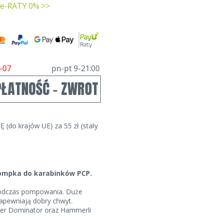
 e-RATY 0% >>
-07
pn-pt 9-21:00
PŁATNOŚĆ - ZWROT
Ę (do krajów UE) za 55 zł (stały
ompka do karabinków PCP.
podczas pompowania. Duże
pewniają dobry chwyt.
her Dominator oraz Hammerli