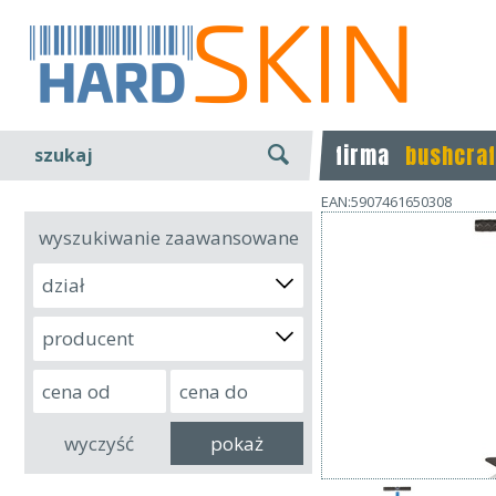
firma
bushcraf
szukaj
EAN:5907461650308
wyszukiwanie zaawansowane
dział
producent