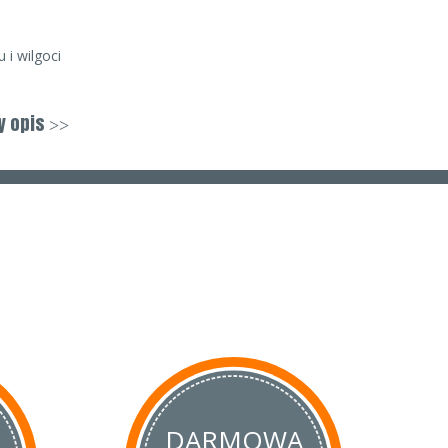
 i wilgoci
y opis
>>
DARMOWA