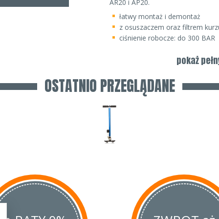
AR20 i AP20.
łatwy montaż i demontaż
z osuszaczem oraz filtrem kurzu
ciśnienie robocze: do 300 BAR
manometr
pokaż pełn
odpowietrznik
OSTATNIO PRZEGLĄDANE