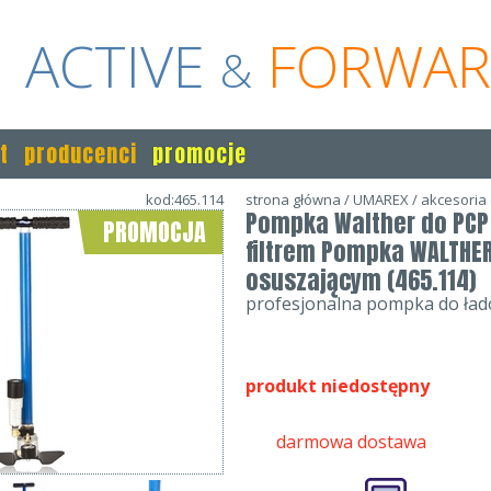
ACTIVE
FORWA
&
t
producenci
promocje
kod:465.114
strona główna
/
UMAREX
/
akcesoria
Pompka Walther do PCP
PROMOCJA
filtrem Pompka WALTHER 
osuszającym (465.114)
profesjonalna pompka do ład
produkt niedostępny
darmowa dostawa