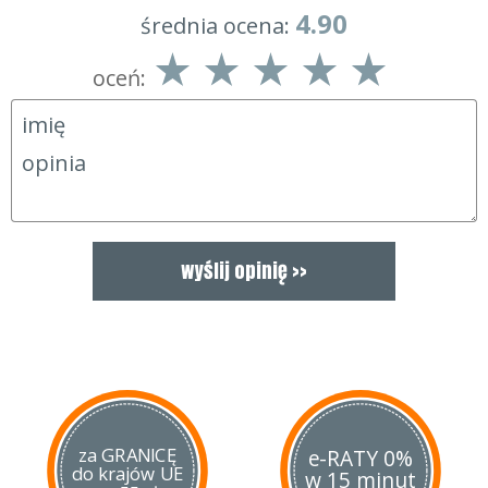
4.90
średnia ocena:
oceń:
za GRANICĘ
e-RATY 0%
do krajów UE
w 15 minut