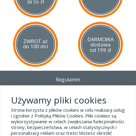
za 55 zł
DARMOWA
ZWROT aż
dostawa
do 100 dni
od 199 zł
Regulamin
Dostawa - Płatność - Zwrot
Polityka prywatności i pliki cookies
Używamy pliki cookies
Blog
Strona korzysta z plików cookies w celu realizacji usług
i zgodnie z Polityką Plików Cookies. Pliki cookies są
wykorzystywanie w celach zwiększania funkcjonalności
Dane kontaktowe
strony, bezpieczeństwa, w celach statystycznych i
tel.32 445-74-07
personalizacji reklam oraz treści Możesz określić