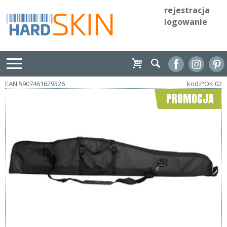
rejestracja
logowanie
EAN:5907461629526
kod:POK.02
PROMOCJA