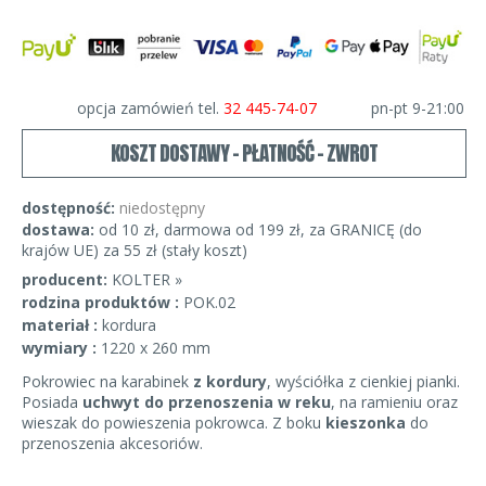
opcja zamówień tel.
32 445-74-07
pn-pt 9-21:00
KOSZT DOSTAWY - PŁATNOŚĆ - ZWROT
dostępność:
niedostępny
dostawa:
od 10 zł, darmowa od 199 zł, za GRANICĘ (do
krajów UE) za 55 zł (stały koszt)
producent:
KOLTER »
rodzina produktów :
POK.02
materiał :
kordura
wymiary :
1220 x 260 mm
Pokrowiec na karabinek
z kordury
, wyściółka z cienkiej pianki.
Posiada
uchwyt do przenoszenia w reku
, na ramieniu oraz
wieszak do powieszenia pokrowca. Z boku
kieszonka
do
przenoszenia akcesoriów.