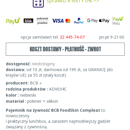
sprawdź e-RATY 0% >>
opcja zamówień tel.
32 445-74-07
pn-pt 9-21:00
KOSZT DOSTAWY - PŁATNOŚĆ - ZWROT
dostępność:
niedostępny
dostawa:
od 10 zł, darmowa od 199 zł, za GRANICĘ (do
krajów UE) za 55 zł (stały koszt)
producent:
BCB »
rodzina produktów :
ADV034C
kolor :
niebieski
materiał :
polimer + silikon
Pojemnik na żywność BCB FoodSkin Compleat
to
nowoczesny
i praktyczny lunchbox, a zarazem najmodniejszy gadżet
związany z żywnością.