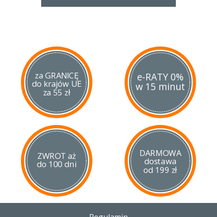
za GRANICĘ
e-RATY 0%
do krajów UE
w 15 minut
za 55 zł
DARMOWA
ZWROT aż
dostawa
do 100 dni
od 199 zł