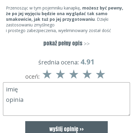
Przenosząc w tym pojemniku kanapkę,
możesz być pewny,
że po jej wyjęciu będzie ona wyglądać tak samo
smakowicie, jak tuż po jej przygotowaniu
. Dzięki
zastosowaniu zmyślnego
i prostego zabezpieczenia, wyeliminowany został dość
powszechny problem zwykłych pojemników. Mianowicie,
rozpadanie się kanapki podczas niewielkich nawet wstrząsów.
pokaż pełny opis
>>
Problem ten rozwiązano poprzez zastosowanie silikonowej
elastycznej osłony, która przylega do kanapki, lub innego typu
4.91
średnia ocena:
posiłku i zabezpiecza tę zawartość przed poruszaniem się we
wnętrzu pojemnika.
oceń:
Dodatkowym atutem tego pojemnika jest fakt, że
gdy jest
on pusty można go spłaszczyć,
tak aby zajmował
minimalną ilość miejsca w walizce lub plecaku.