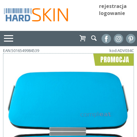
rejestracja
logowanie
EAN:5016549984539
kod:ADV034C
PROMOCJA