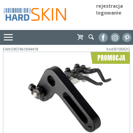
rejestracja
logowanie
EAN:5907461694418
kod:B10002G
PROMOCJA