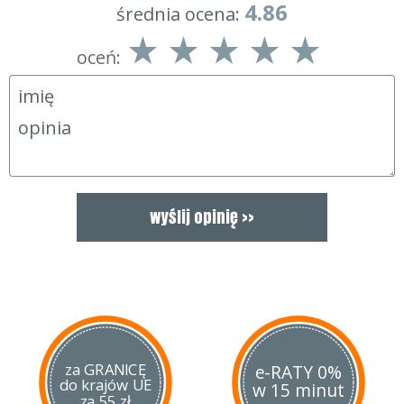
4.86
średnia ocena:
oceń:
za GRANICĘ
e-RATY 0%
do krajów UE
w 15 minut
za 55 zł