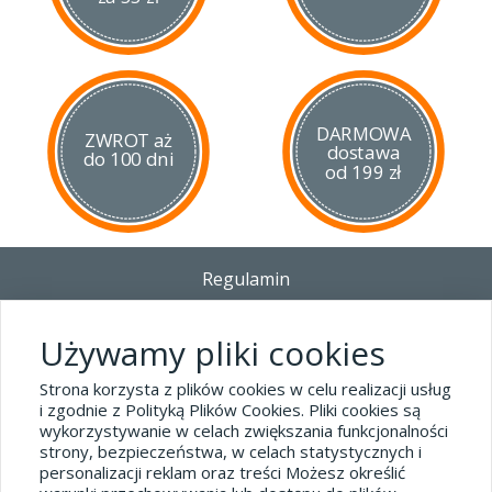
DARMOWA
ZWROT aż
dostawa
do 100 dni
od 199 zł
Regulamin
Dostawa - Płatność - Zwrot
Polityka prywatności i pliki cookies
Używamy pliki cookies
Blog
Strona korzysta z plików cookies w celu realizacji usług
i zgodnie z Polityką Plików Cookies. Pliki cookies są
wykorzystywanie w celach zwiększania funkcjonalności
Dane kontaktowe
strony, bezpieczeństwa, w celach statystycznych i
tel.32 445-74-07
personalizacji reklam oraz treści Możesz określić